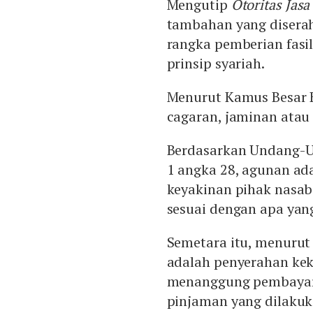
Mengutip
Otoritas Jas
tambahan yang disera
rangka pemberian fasi
prinsip syariah.
Menurut Kamus Besar B
cagaran, jaminan atau
Berdasarkan Undang-U
1 angka 28, agunan a
keyakinan pihak nasab
sesuai dengan apa yang
Semetara itu, menurut 
adalah penyerahan ke
menanggung pembayara
pinjaman yang dilaku