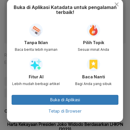
×
Baca artikel ini lewat aplikasi mobile.
Buka di Aplikasi Katadata untuk pengalaman
terbaik!
Dapatkan pengalaman membaca lebih nyaman dan nikmati
fitur menarik lainnya lewat aplikasi mobile Katadata.
Tanpa Iklan
Pilih Topik
Baca berita lebih nyaman
Sesuai minat Anda
Reporter:
Rizky Alika
Editor:
Ameidyo Daud Nasution
Fitur AI
Baca Nanti
#Jokowi
#Wacana Jabatan Presiden Tiga Periode
Lebih mudah berbagi artikel
Bagi Anda yang sibuk
#Pemilu
#Keep Me on Trend
Buka di Aplikasi
Tetap di Browser
CEK JUGA DATA INI