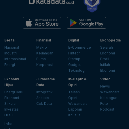
Berita
Finansial
Digital
Ekonopedia
Nasional
Makro
E-Commerce
Sejarah
Industri
Keuangan
Fintech
Ekonomi
Internasional
Bursa
Startup
Profil
Energi
Korporasi
Gadget
Istilah
Teknologi
Ekonomi
Ekonomi
Jurnalisme
In-Depth &
Video
Hijau
Data
Opini
News
Energi Baru
Infografik
Telaah
Wawancara
Ekonomi
Analisis
Opini
Katalogue
Sirkular
Cek Data
Wawancara
Foto
Investasi
Laporan
Podcast
Hijau
Khusus
Info