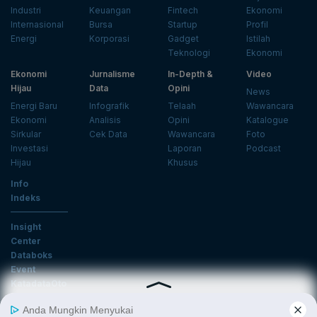
Industri
Keuangan
Fintech
Ekonomi
Internasional
Bursa
Startup
Profil
Energi
Korporasi
Gadget
Istilah
Teknologi
Ekonomi
Ekonomi
Jurnalisme
In-Depth &
Video
Hijau
Data
Opini
News
Energi Baru
Infografik
Telaah
Wawancara
Ekonomi
Analisis
Opini
Katalogue
Sirkular
Cek Data
Wawancara
Foto
Investasi
Laporan
Podcast
Hijau
Khusus
Info
Indeks
Insight
Center
Databoks
Event
KatadataOto