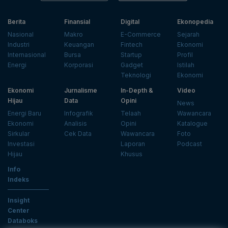
Berita
Finansial
Digital
Ekonopedia
Nasional
Makro
E-Commerce
Sejarah
Industri
Keuangan
Fintech
Ekonomi
Internasional
Bursa
Startup
Profil
Energi
Korporasi
Gadget
Istilah
Teknologi
Ekonomi
Ekonomi
Jurnalisme
In-Depth &
Video
Hijau
Data
Opini
News
Energi Baru
Infografik
Telaah
Wawancara
Ekonomi
Analisis
Opini
Katalogue
Sirkular
Cek Data
Wawancara
Foto
Investasi
Laporan
Podcast
Hijau
Khusus
Info
Indeks
Insight
Center
Databoks