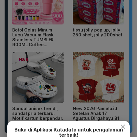
Botol Gelas Minum
tissu jolly pop up, jolly
Lucu Vacuum Flask
250 shet, jolly 200shet
Stainless TUMBLER
900ML Coffee...
Sandal unisex trendi,
New 2026 Pamelo.id
sandal pria terbaru.
Setelan Anak 17
Motif kartun berpendar.
Agustus Dirgahayu 81
2026 Katun...
×
Buka di Aplikasi Katadata untuk pengalaman
terbaik!