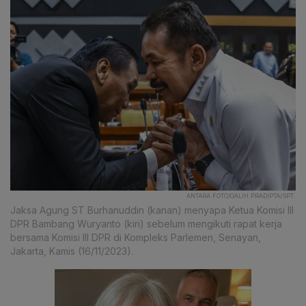
ANTARA FOTO/GALIH PRADIPTA/SPT.
Jaksa Agung ST Burhanuddin (kanan) menyapa Ketua Komisi III
DPR Bambang Wuryanto (kiri) sebelum mengikuti rapat kerja
bersama Komisi III DPR di Kompleks Parlemen, Senayan,
Jakarta, Kamis (16/11/2023).