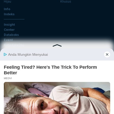
Hijau
Khusus
Info
Indeks
Insight
Center
Databoks
Event
KatadataOto
Langganan Newsletter
Email
Daftar
Ikuti Kami
Tentang Katadata
Advertising
Karier
Pedoman Media Siber
Kebijakan Privasi
Disclaimer
Hubungi Kami
©2026 Katadata. Hak cipta dilindungi Undang-undang.