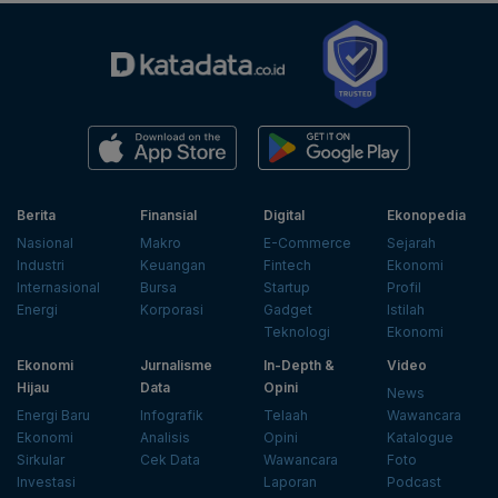
Berita
Finansial
Digital
Ekonopedia
Nasional
Makro
E-Commerce
Sejarah
Industri
Keuangan
Fintech
Ekonomi
Internasional
Bursa
Startup
Profil
Energi
Korporasi
Gadget
Istilah
Teknologi
Ekonomi
Ekonomi
Jurnalisme
In-Depth &
Video
Hijau
Data
Opini
News
Energi Baru
Infografik
Telaah
Wawancara
Ekonomi
Analisis
Opini
Katalogue
Sirkular
Cek Data
Wawancara
Foto
Investasi
Laporan
Podcast