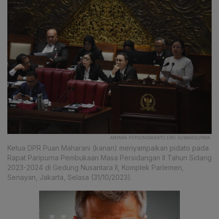
ANTARA FOTO/INDRIANTO EKO SUWARSO/RWA.
Ketua DPR Puan Maharani (kanan) menyampaikan pidato pada
Rapat Paripurna Pembukaan Masa Persidangan II Tahun Sidang
2023-2024 di Gedung Nusantara II, Komplek Parlemen,
Senayan, Jakarta, Selasa (31/10/2023).