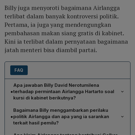
Billy juga menyoroti bagaimana Airlangga
terlibat dalam banyak kontroversi politik.
Pertama, ia juga yang mendengungkan
pembahasan makan siang gratis di kabinet.
Kini ia terlibat dalam pernyataan bagaimana
jatah menteri bisa diambil partai.
FAQ
Apa jawaban Billy David Nerotumilena
•
terhadap permintaan Airlangga Hartarto soal
kursi di kabinet berikutnya?
Billy menilai permintaan Airlangga merupakan contoh
Bagaimana Billy menggambarkan perilaku
politik transaksional yang dilakukan jauh sebelum hasil
•
politik Airlangga dan apa yang ia sarankan
pemilu resmi diumumkan. Ia menyatakan sikap tersebut
terkait hasil pemilu?
tidak patut dan menekankan bahwa alokasi jabatan
Billy menyoroti Airlangga terlibat dalam kontroversi,
harus menunggu hasil resmi KPU serta proses