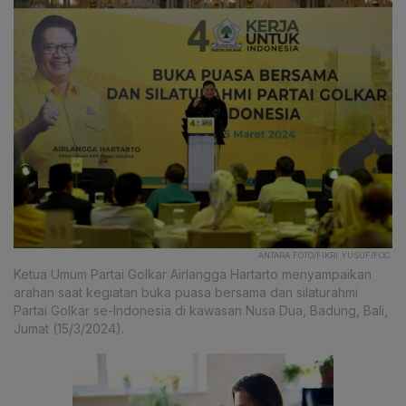
ANTARA FOTO/FIKRI YUSUF/FOC.
Ketua Umum Partai Golkar Airlangga Hartarto menyampaikan
arahan saat kegiatan buka puasa bersama dan silaturahmi
Partai Golkar se-Indonesia di kawasan Nusa Dua, Badung, Bali,
Jumat (15/3/2024).