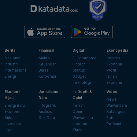
Berita
Finansial
Digital
Ekonopedia
Nasional
Makro
E-Commerce
Sejarah
Industri
Keuangan
Fintech
Ekonomi
Internasional
Bursa
Startup
Profil
Energi
Korporasi
Gadget
Istilah
Teknologi
Ekonomi
Ekonomi
Jurnalisme
In-Depth &
Video
Hijau
Data
Opini
News
Energi Baru
Infografik
Telaah
Wawancara
Ekonomi
Analisis
Opini
Katalogue
Sirkular
Cek Data
Wawancara
Foto
Investasi
Laporan
Podcast
Hijau
Khusus