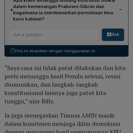
Apa klaim Airlangga tentang kontribusi Golkar
mulai dari pembahasan makan siang gratis hingga
konstitusional selanjutnya.
dalam kemenangan Prabowo‑Gibran dan
•
pernyataan jatah menteri bagi partai. Ia menegaskan
bagaimana ia membenarkan permintaan lima
bahwa elite politik seharusnya memperkuat kualitas
kursi kabinet?
demokrasi dengan menunggu pengumuman resmi KPU
Airlangga mengklaim Golkar menyumbang sekitar 25 %
dan tidak melakukan pembagian jabatan secara
Ask
suara Prabowo‑Gibran di pilpres, sehingga ia berhak
prematur.
mengajukan permintaan lima kursi di kabinet
Prabowo‑Gibran. Pernyataan ini disampaikan dalam
!
FAQ ini dihasilkan dengan menggunakan AI
acara Buka Bersama DPP Partai Golkar di Hotel The
Mulia, Bali, dengan alasan kontribusi signifikan Golkar
“Saya rasa ini tidak patut dilakukan dan kita
terhadap kemenangan tersebut.
perlu menunggu hasil Pemilu selesai, resmi
diumumkan, dan langkah-langkah
konstitusional lainnya juga patut kita
tunggu,” ujar Billy.
Ia juga menegaskan Timnas AMIN masih
dalam komitmen menjaga iklim demokrasi
dengan menunggu hasil pengumuman KPU.