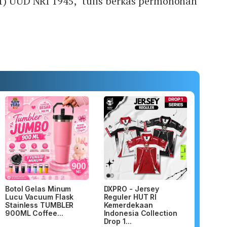
1) UUD NRI 1945," tulis berkas permohonan
Botol Gelas Minum
DXPRO - Jersey
Lucu Vacuum Flask
Reguler HUT RI
Stainless TUMBLER
Kemerdekaan
900ML Coffee...
Indonesia Collection
Drop 1...