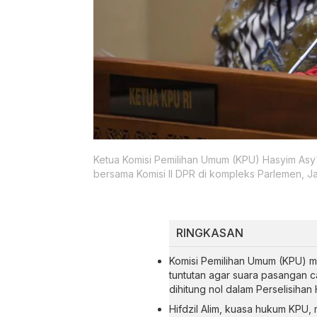
Ketua Komisi Pemilihan Umum (KPU) Hasyim Asy
bersama Komisi II DPR di kompleks Parlemen, Ja
RINGKASAN
Komisi Pemilihan Umum (KPU) m
tuntutan agar suara pasangan 
dihitung nol dalam Perselisihan 
Hifdzil Alim, kuasa hukum KPU