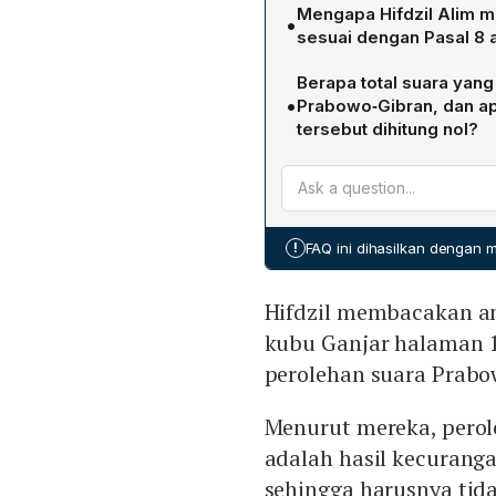
KPU hadir sebagai pihak 
Mengapa Hifdzil Alim m
•
pernyataan kubu Ganjar‑
sesuai dengan Pasal 8 
harus dihitung nol. Kuasa
Menurut Hifdzil, pemohon 
tersebut tidak memenuhi k
Berapa total suara yan
menurut versi mereka. Gu
huruf B angka 4 Peratura
•
Prabowo‑Gibran, dan ap
dua harus diberi angka nol
tersebut dihitung nol?
Oleh karena itu, gugatan 
KPU mencatat total 96.214
diatur dalam pasal tersebut
2024. Kubu Ganjar berpen
kecurangan yang terstruktu
TSM serta pelanggaran pr
!
FAQ ini dihasilkan dengan
Pilpres dan melanggar asa
1945, mereka menuntut aga
Hifdzil membacakan an
kubu Ganjar halaman 1
perolehan suara Prabo
Menurut mereka, perol
adalah hasil kecuranga
sehingga harusnya tida