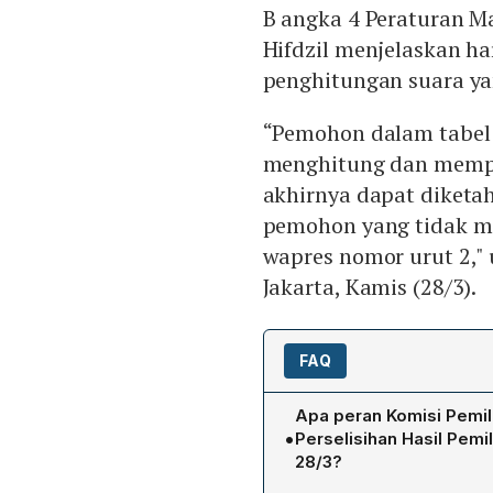
B angka 4 Peraturan M
Hifdzil menjelaskan h
penghitungan suara ya
“Pemohon dalam tabel 0
menghitung dan mempe
akhirnya dapat diketah
pemohon yang tidak me
wapres nomor urut 2," 
Jakarta, Kamis (28/3).
FAQ
Apa peran Komisi Pemil
•
Perselisihan Hasil Pem
28/3?