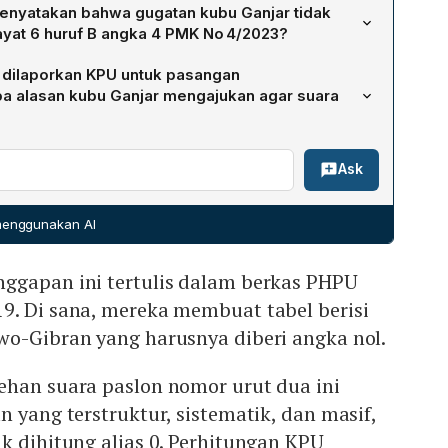
termohon. Pada persidangan tersebut, KPU menanggapi
enyatakan bahwa gugatan kubu Ganjar tidak
Mahfud yang menyatakan suara pasangan Prabowo‑Gibran
ayat 6 huruf B angka 4 PMK No 4/2023?
 hukumnya, Hifdzil Alim, menyampaikan bahwa gugatan
tidak menyertakan hasil penghitungan suara yang benar
etentuan prosedural yang diatur dalam Pasal 8 ayat 6
g dilaporkan KPU untuk pasangan
gatan hanya memuat klaim bahwa suara paslon nomor urut
n Mahkamah Konstitusi Nomor 4 Tahun 2023.
a alasan kubu Ganjar mengajukan agar suara
, tanpa menyajikan tabel atau data perhitungan yang sah.
dianggap tidak mematuhi persyaratan administratif yang
.691 suara untuk pasangan Prabowo‑Gibran pada Pilpres
.
Ask
dapat bahwa perolehan suara tersebut merupakan hasil
r, sistematik, dan masif, melibatkan pelanggaran jenis
osedur pemilihan. Karena dianggap merusak integritas
 menggunakan AI
s‑asas pemilu yang dijamin oleh Pasal 22E ayat (1) UUD
r suara tersebut dinyatakan nol.
ggapan ini tertulis dalam berkas PHPU
9. Di sana, mereka membuat tabel berisi
wo-Gibran yang harusnya diberi angka nol.
ehan suara paslon nomor urut dua ini
n yang terstruktur, sistematik, dan masif,
k dihitung alias 0. Perhitungan KPU