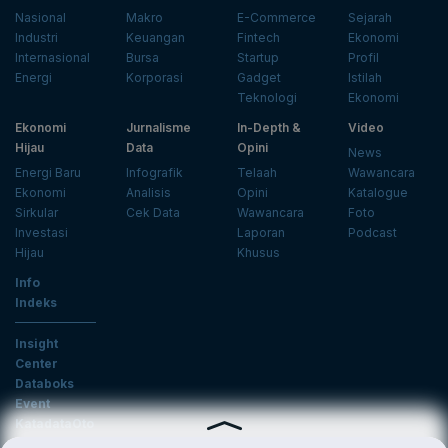
Nasional
Makro
E-Commerce
Sejarah
Industri
Keuangan
Fintech
Ekonomi
Internasional
Bursa
Startup
Profil
Energi
Korporasi
Gadget
Istilah
Teknologi
Ekonomi
Ekonomi
Jurnalisme
In-Depth &
Video
Hijau
Data
Opini
News
Energi Baru
Infografik
Telaah
Wawancara
Ekonomi
Analisis
Opini
Katalogue
Sirkular
Cek Data
Wawancara
Foto
Investasi
Laporan
Podcast
Hijau
Khusus
Info
Indeks
Insight
Center
Databoks
Event
KatadataOto