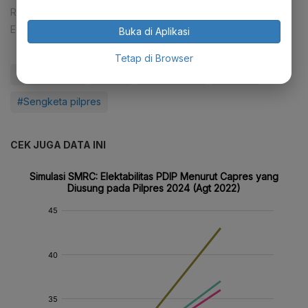
Reporter:
Ade Rosman
Editor:
Ira Guslina Sufa
Buka di Aplikasi
Tetap di Browser
#Pilpres 2024
#PDIP
#Update Me
#pilpres
#Sengketa pilpres
CEK JUGA DATA INI