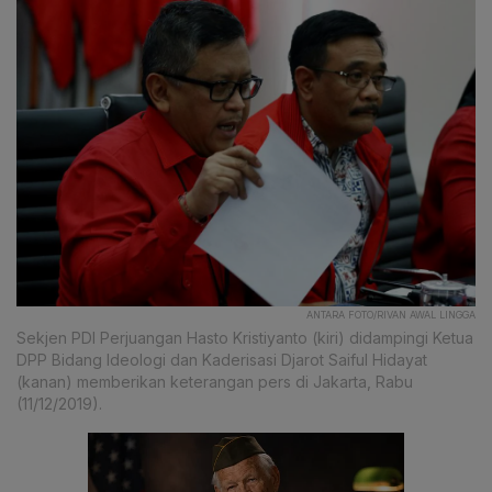
ANTARA FOTO/RIVAN AWAL LINGGA
Sekjen PDI Perjuangan Hasto Kristiyanto (kiri) didampingi Ketua
DPP Bidang Ideologi dan Kaderisasi Djarot Saiful Hidayat
(kanan) memberikan keterangan pers di Jakarta, Rabu
(11/12/2019).