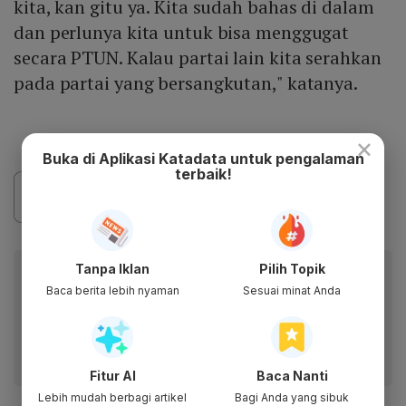
kita, kan gitu ya. Kita sudah bahas di dalam
dan perlunya kita untuk bisa menggugat
secara PTUN. Kalau partai lain kita serahkan
pada partai yang bersangkutan," katanya.
×
Buka di Aplikasi Katadata untuk pengalaman
terbaik!
Baca artikel ini lewat aplikasi mobile.
Tanpa Iklan
Pilih Topik
Baca berita lebih nyaman
Sesuai minat Anda
Dapatkan pengalaman membaca lebih nyaman dan nikmati
fitur menarik lainnya lewat aplikasi mobile Katadata.
Fitur AI
Baca Nanti
Lebih mudah berbagi artikel
Bagi Anda yang sibuk