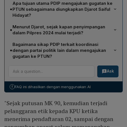
Apa tujuan utama PDIP mengajukan gugatan ke
•
PTUN sebagaimana diungkapkan Djarot Saiful
Hidayat?
PDIP mengajukan gugatan ke PTUN bukan untuk
Menurut Djarot, sejak kapan penyimpangan
•
membatalkan hasil Pilpres 2024, melainkan sebagai
dalam Pilpres 2024 mulai terjadi?
upaya hukum yang bertujuan menunjukkan adanya
Djarot menyatakan bahwa penyimpangan dimulai sejak
penyimpangan secara substansial dalam proses
Bagaimana sikap PDIP terkait koordinasi
Putusan Mahkamah Konstitusi (MK) Nomor
pemilihan presiden, sehingga dapat menegakkan
•
dengan partai politik lain dalam mengajukan
90/PUU‑XXI/2023 diterbitkan, yang menjadi dasar
keadilan dan mengoreksi jalannya demokrasi.
gugatan ke PTUN?
penerimaan pencalonan Gibran Rakabuming Raka
Djarot menegaskan bahwa PDIP tidak berkoordinasi
sebagai calon wakil presiden, kemudian diikuti
Ask
dengan partai lain mengenai gugatan tersebut; tiap
pelanggaran etik KPU dan pengerahan aparat untuk
partai memiliki otonomi masing‑masing untuk
mendukung paslon tertentu.
memutuskan apakah akan menggugat ke PTUN atau
!
FAQ ini dihasilkan dengan menggunakan AI
tidak, sehingga keputusan ini sepenuhnya terserah
partai yang bersangkutan.
"Sejak putusan MK 90, kemudian terjadi
pelanggaran etik kepada KPU ketika
menerima pendaftaran 02, sampai dengan
pengerahan aparat salam memenangkan