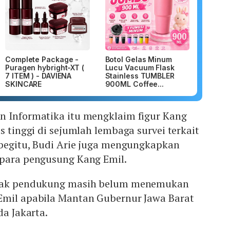
Complete Package -
Botol Gelas Minum
Puragen hybright-XT (
Lucu Vacuum Flask
7 ITEM ) - DAVIENA
Stainless TUMBLER
SKINCARE
900ML Coffee...
n Informatika itu mengklaim figur Kang
s tinggi di sejumlah lembaga survei terkait
 begitu, Budi Arie juga mengungkapkan
 para pengusung Kang Emil.
ihak pendukung masih belum menemukan
Emil apabila Mantan Gubernur Jawa Barat
da Jakarta.