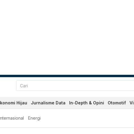
konomi Hijau
Jurnalisme Data
In-Depth & Opini
Otomotif
V
Internasional
Energi