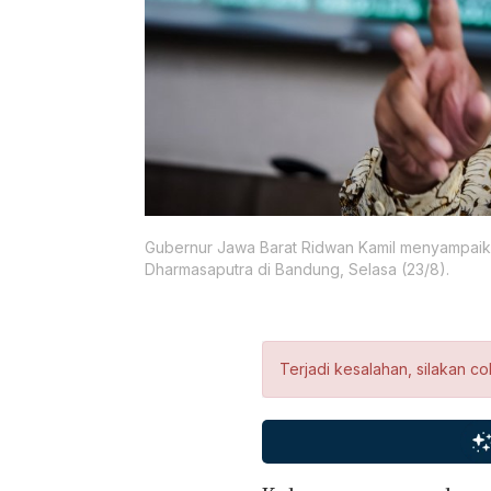
Gubernur Jawa Barat Ridwan Kamil menyampaik
Dharmasaputra di Bandung, Selasa (23/8).
Terjadi kesalahan, silakan co