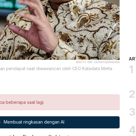
AR
WAHYU DWI JAYANTO|KATADATA
an pendapat saat diwawancari oleh CEO Katadata Metta
ba beberapa saat lagi.
Membuat ringkasan dengan AI