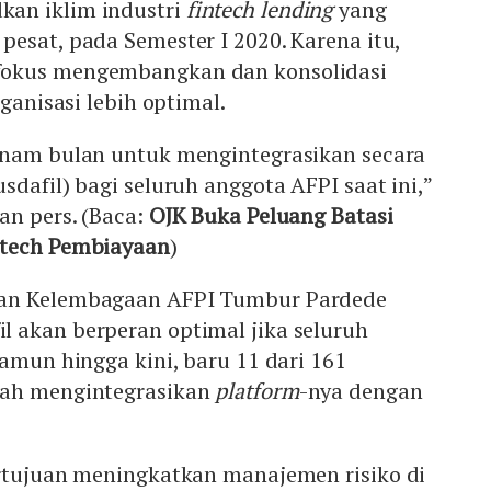
an iklim industri
fintech
lending
yang
esat, pada Semester I 2020. Karena itu,
okus mengembangkan dan konsolidasi
rganisasi lebih optimal.
enam bulan untuk mengintegrasikan secara
sdafil) bagi seluruh anggota AFPI saat ini,”
an pers. (Baca:
OJK Buka Peluang Batasi
ntech Pembiayaan
)
an Kelembagaan AFPI Tumbur Pardede
 akan berperan optimal jika seluruh
Namun hingga kini, baru 11 dari 161
dah mengintegrasikan
platform
-nya dengan
ertujuan meningkatkan manajemen risiko di