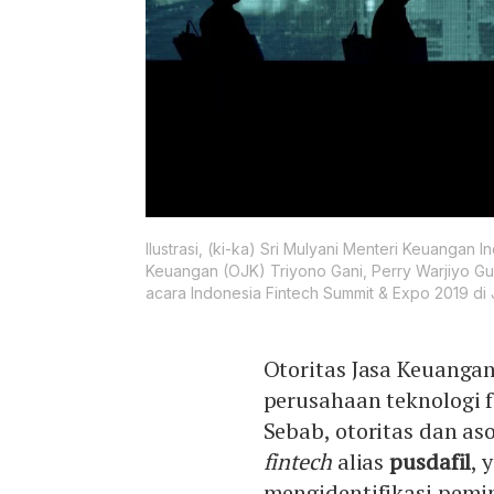
Ilustrasi, (ki-ka) Sri Mulyani Menteri Keuangan 
Keuangan (OJK) Triyono Gani, Perry Warjiyo G
acara Indonesia Fintech Summit & Expo 2019 di 
Otoritas Jasa Keuangan
perusahaan teknologi 
Sebab, otoritas dan a
fintech
alias
pusdafil
, 
mengidentifikasi pemin