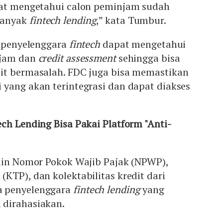
t mengetahui calon peminjam sudah
banyak
fintech
lending
,” kata Tumbur.
, penyelenggara
fintech
dapat mengetahui
njam dan
credit assessment
sehingga bisa
it bermasalah. FDC juga bisa memastikan
 yang akan terintegrasi dan dapat diakses
ech Lending Bisa Pakai Platform "Anti-
lain Nomor Pokok Wajib Pajak (NPWP),
KTP), dan kolektabilitas kredit dari
 penyelenggara
fintech lending
yang
 dirahasiakan.