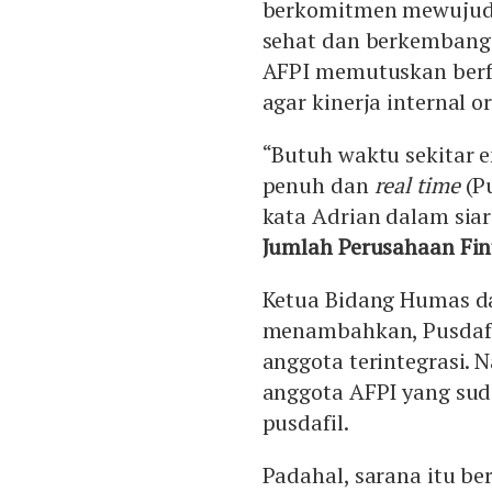
berkomitmen mewujudk
sehat dan berkembang p
AFPI memutuskan berf
agar kinerja internal o
“Butuh waktu sekitar 
penuh dan
real time
(Pu
kata Adrian dalam siar
Jumlah Perusahaan Fi
Ketua Bidang Humas d
menambahkan, Pusdafil
anggota terintegrasi. 
anggota AFPI yang su
pusdafil.
Padahal, sarana itu b