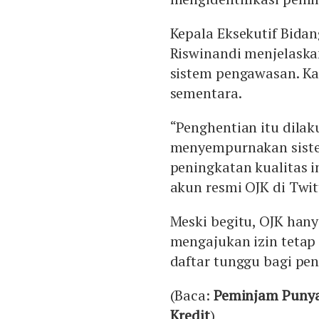
Kepala Eksekutif Bida
Riswinandi menjelask
sistem pengawasan. Kar
sementara.
“Penghentian itu dil
menyempurnakan sist
peningkatan kualitas in
akun resmi OJK di Twitt
Meski begitu, OJK ha
mengajukan izin tetap d
daftar tunggu bagi pen
(Baca:
Peminjam Punya 
Kredit
)