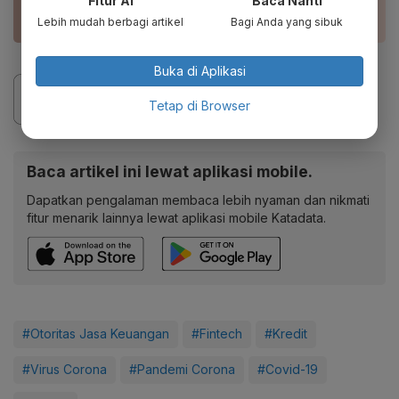
Fitur AI
Baca Nanti
Kerja untuk Tekan Kredit Macet
Lebih mudah berbagi artikel
Bagi Anda yang sibuk
Buka di Aplikasi
Tetap di Browser
Baca artikel ini lewat aplikasi mobile.
Dapatkan pengalaman membaca lebih nyaman dan nikmati
fitur menarik lainnya lewat aplikasi mobile Katadata.
#Otoritas Jasa Keuangan
#Fintech
#Kredit
#Virus Corona
#Pandemi Corona
#Covid-19