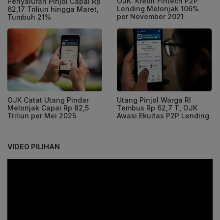
OJK: Kredit Fintech P2P
Penyaluran Pinjol Capai Rp
Lending Melonjak 106%
62,17 Triliun hingga Maret,
per November 2021
Tumbuh 21%
OJK Catat Utang Pindar
Utang Pinjol Warga RI
Melonjak Capai Rp 82,5
Tembus Rp 62,7 T, OJK
Triliun per Mei 2025
Awasi Ekuitas P2P Lending
VIDEO PILIHAN