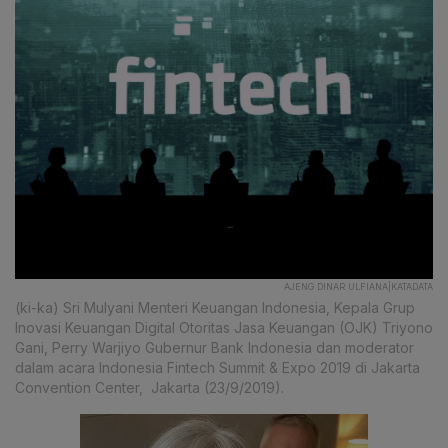
AJENG DINAR ULFIANA|KATADATA
(ki-ka) Sri Mulyani Menteri Keuangan Indonesia, Kepala Grup
Inovasi Keuangan Digital Otoritas Jasa Keuangan (OJK) Triyono
Gani, Perry Warjiyo Gubernur Bank Indonesia dan moderator
dalam acara Indonesia Fintech Summit & Expo 2019 di Jakarta
Convention Center, Jakarta (23/9/2019).