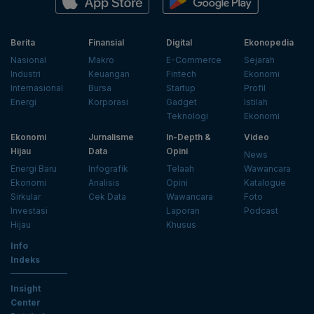
Berita
Finansial
Digital
Ekonopedia
Nasional
Makro
E-Commerce
Sejarah
Industri
Keuangan
Fintech
Ekonomi
Internasional
Bursa
Startup
Profil
Energi
Korporasi
Gadget
Istilah
Teknologi
Ekonomi
Ekonomi
Jurnalisme
In-Depth &
Video
Hijau
Data
Opini
News
Energi Baru
Infografik
Telaah
Wawancara
Ekonomi
Analisis
Opini
Katalogue
Sirkular
Cek Data
Wawancara
Foto
Investasi
Laporan
Podcast
Hijau
Khusus
Info
Indeks
Insight
Center