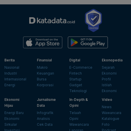
Berita
Finansial
Digital
Ekonopedia
Nasional
Makro
E-Commerce
Sejarah
Industri
Keuangan
Fintech
Ekonomi
Internasional
Bursa
Startup
Profil
Energi
Korporasi
Gadget
Istilah
Teknologi
Ekonomi
Ekonomi
Jurnalisme
In-Depth &
Video
Hijau
Data
Opini
News
Energi Baru
Infografik
Telaah
Wawancara
Ekonomi
Analisis
Opini
Katalogue
Sirkular
Cek Data
Wawancara
Foto
Investasi
Laporan
Podcast