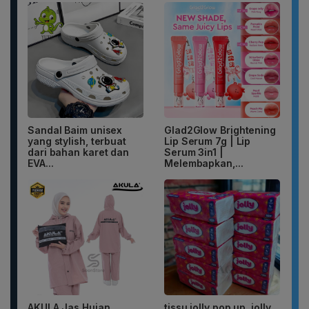
Sandal Baim unisex
Glad2Glow Brightening
yang stylish, terbuat
Lip Serum 7g | Lip
dari bahan karet dan
Serum 3in1 |
EVA...
Melembapkan,...
AKULA Jas Hujan
tissu jolly pop up, jolly