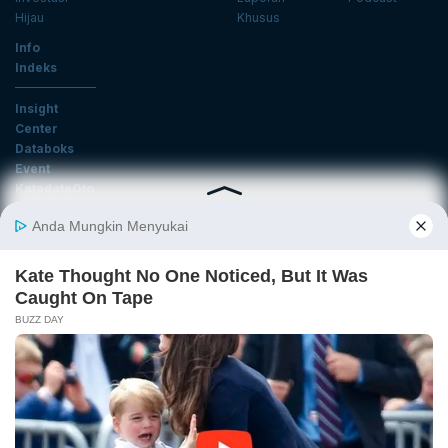
Hijau
Khusus
Info
Indeks
Insight
Center
Databoks
Event
KatadataOto
Langganan Newsletter
Email
Daftar
Ikuti Kami
Tentang Katadata
Advertising
Karier
Pedoman Media Siber
Kebijakan Privasi
Disclaimer
Hubungi Kami