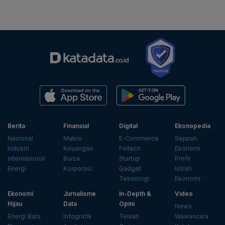
Berita
Finansial
Digital
Ekonopedia
Nasional
Makro
E-Commerce
Sejarah
Industri
Keuangan
Fintech
Ekonomi
Internasional
Bursa
Startup
Profil
Energi
Korporasi
Gadget
Istilah
Teknologi
Ekonomi
Ekonomi
Jurnalisme
In-Depth &
Video
Hijau
Data
Opini
News
Energi Baru
Infografik
Telaah
Wawancara