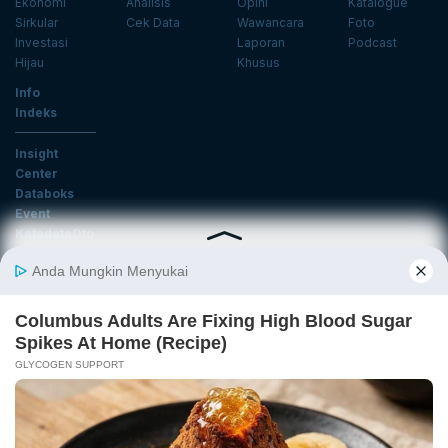
Ekonomi
Analisis
Opini
Katalogue
Sirkular
Cek Data
Wawancara
Foto
Investasi
Laporan
Podcast
Hijau
Khusus
Info
Indeks
Insight
Center
Databoks
Event
KatadataOto
Langganan Newsletter
Email
Daftar
Ikuti Kami