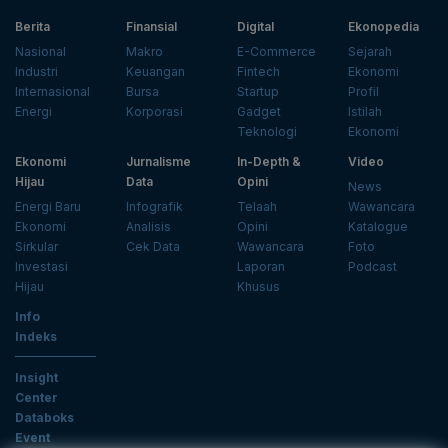
Berita
Finansial
Digital
Ekonopedia
Nasional
Makro
E-Commerce
Sejarah
Industri
Keuangan
Fintech
Ekonomi
Internasional
Bursa
Startup
Profil
Energi
Korporasi
Gadget
Istilah
Teknologi
Ekonomi
Ekonomi
Jurnalisme
In-Depth &
Video
Hijau
Data
Opini
News
Energi Baru
Infografik
Telaah
Wawancara
Ekonomi
Analisis
Opini
Katalogue
Sirkular
Cek Data
Wawancara
Foto
Investasi
Laporan
Podcast
Hijau
Khusus
Info
Indeks
Insight
Center
Databoks
Event