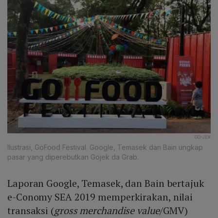
GO-JEK
Ilustrasi, GoFood Festival. Google, Temasek dan Bain ungkap
pasar yang diperebutkan Gojek da Grab.
Laporan Google, Temasek, dan Bain bertajuk
e-Conomy SEA 2019 memperkirakan, nilai
transaksi (
gross merchandise value
/GMV)