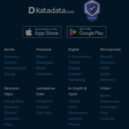
Berita
Finansial
Digital
Ekonopedia
Nasional
Makro
E-Commerce
Sejarah
Industri
Keuangan
Fintech
Ekonomi
Internasional
Bursa
Startup
Profil
Energi
Korporasi
Gadget
Istilah
Teknologi
Ekonomi
Ekonomi
Jurnalisme
In-Depth &
Video
Hijau
Data
Opini
News
Energi Baru
Infografik
Telaah
Wawancara
Ekonomi
Analisis
Opini
Katalogue
Sirkular
Cek Data
Wawancara
Foto
Investasi
Laporan
Podcast
Hijau
Khusus