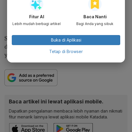
Fitur AI
Baca Nanti
Lebih mudah berbagi artikel
Bagi Anda yang sibuk
Selain itu, ada tiga
startup
yang mengklaim
Buka di Aplikasi
dan dikabarkan sudah berstatus
unicorn
Tetap di Browser
yakni Kredivo, Blibli, dan Tiket.com.
Baca artikel ini lewat aplikasi mobile.
Dapatkan pengalaman membaca lebih nyaman dan nikmati
fitur menarik lainnya lewat aplikasi mobile Katadata.