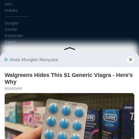
Info
Indeks
Insight
Center
Databoks
Event
KatadataOto
Langganan Newsletter
Email
Daftar
Ikuti Kami
Tentang Katadata
Advertising
Karier
Pedoman Media Siber
Kebijakan Privasi
Disclaimer
Hubungi Kami
©2026 Katadata. Hak cipta dilindungi Undang-undang.