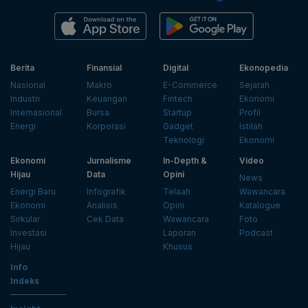
Berita
Finansial
Digital
Ekonopedia
Nasional
Makro
E-Commerce
Sejarah
Industri
Keuangan
Fintech
Ekonomi
Internasional
Bursa
Startup
Profil
Energi
Korporasi
Gadget
Istilah
Teknologi
Ekonomi
Ekonomi
Jurnalisme
In-Depth &
Video
Hijau
Data
Opini
News
Energi Baru
Infografik
Telaah
Wawancara
Ekonomi
Analisis
Opini
Katalogue
Sirkular
Cek Data
Wawancara
Foto
Investasi
Laporan
Podcast
Hijau
Khusus
Info
Indeks