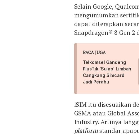
Selain Google, Qualco
mengumumkan sertifika
dapat diterapkan secar
Snapdragon® 8 Gen 2 d
BACA JUGA
Telkomsel Gandeng
PlusTik 'Sulap' Limbah
Cangkang Simcard
Jadi Perahu
iSIM itu disesuaikan d
GSMA atau Global Asso
Industry. Artinya lang
platform
standar apap