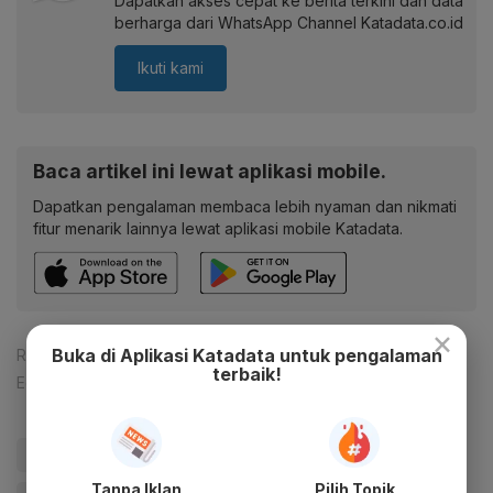
Dapatkan akses cepat ke berita terkini dan data
berharga dari WhatsApp Channel Katadata.co.id
Ikuti kami
Baca artikel ini lewat aplikasi mobile.
Dapatkan pengalaman membaca lebih nyaman dan nikmati
fitur menarik lainnya lewat aplikasi mobile Katadata.
×
Buka di Aplikasi Katadata untuk pengalaman
Reporter:
Lenny Septiani
terbaik!
Editor:
Desy Setyowati
#NASA
#Tanda-tanda Kiamat Kubra
#Teknologi
Tanpa Iklan
Pilih Topik