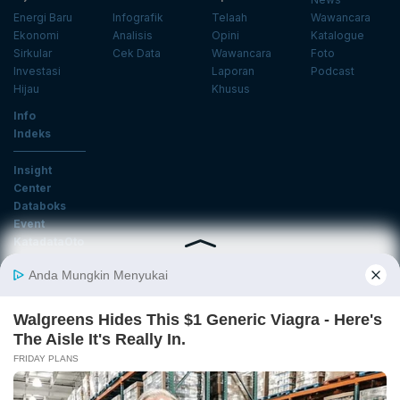
Energi Baru
Infografik
Telaah
Wawancara
Ekonomi
Analisis
Opini
Katalogue
Sirkular
Cek Data
Wawancara
Foto
Investasi
Laporan
Podcast
Hijau
Khusus
Info
Indeks
Insight
Center
Databoks
Event
KatadataOto
Langganan Newsletter
Email
Daftar
Ikuti Kami