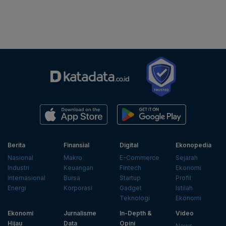
Berita
Finansial
Digital
Ekonopedia
Nasional
Makro
E-Commerce
Sejarah
Industri
Keuangan
Fintech
Ekonomi
Internasional
Bursa
Startup
Profil
Energi
Korporasi
Gadget
Istilah
Teknologi
Ekonomi
Ekonomi
Jurnalisme
In-Depth &
Video
Hijau
Data
Opini
News