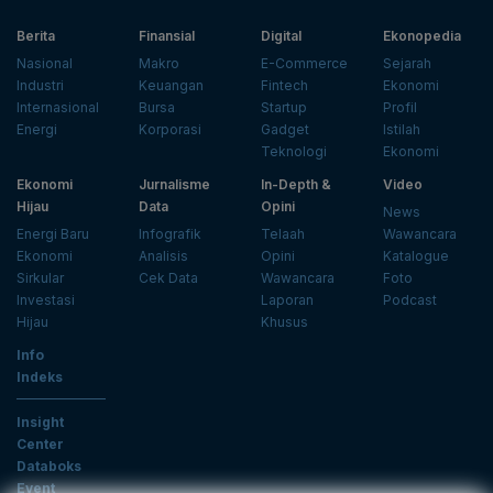
Berita
Finansial
Digital
Ekonopedia
Nasional
Makro
E-Commerce
Sejarah
Industri
Keuangan
Fintech
Ekonomi
Internasional
Bursa
Startup
Profil
Energi
Korporasi
Gadget
Istilah
Teknologi
Ekonomi
Ekonomi
Jurnalisme
In-Depth &
Video
Hijau
Data
Opini
News
Energi Baru
Infografik
Telaah
Wawancara
Ekonomi
Analisis
Opini
Katalogue
Sirkular
Cek Data
Wawancara
Foto
Investasi
Laporan
Podcast
Hijau
Khusus
Info
Indeks
Insight
Center
Databoks
Event