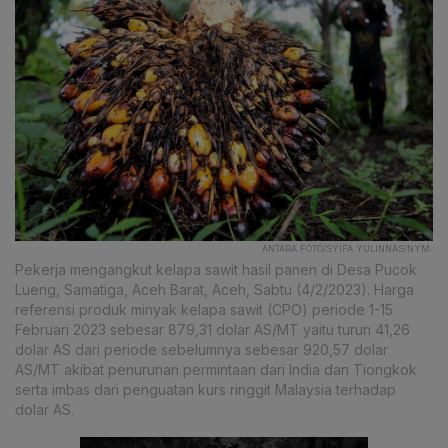
ANTARA FOTO/SYIFA YULINNAS/NYM.
Pekerja mengangkut kelapa sawit hasil panen di Desa Pucok
Lueng, Samatiga, Aceh Barat, Aceh, Sabtu (4/2/2023). Harga
referensi produk minyak kelapa sawit (CPO) periode 1-15
Februari 2023 sebesar 879,31 dolar AS/MT yaitu turun 41,26
dolar AS dari periode sebelumnya sebesar 920,57 dolar
AS/MT akibat penurunan permintaan dari India dan Tiongkok
serta imbas dari penguatan kurs ringgit Malaysia terhadap
dolar AS.