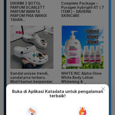
DIKIRIM 2 BOTOL
Complete Package -
PARFUM SCARLETT
Puragen hybright-XT ( 7
PARFUM WANITA
ITEM ) - DAVIENA
PARFUM PRIA WANGI
SKINCARE
TAHAN...
Sandal unisex trendi,
WHITE INC Alpha Glow
sandal pria terbaru.
White Body Lotion
Motif kartun berpendar.
Whitening &
Moisturizing |...
×
Buka di Aplikasi Katadata untuk pengalaman
terbaik!