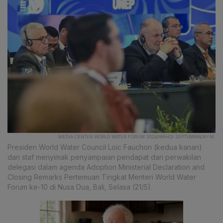
MEDIA CENTER WORLD WATER FORUM 2024/WAHDI SEPTIAWAN/NYM.
Presiden World Water Council Loic Fauchon (kedua kanan)
dan staf menyimak penyampaian pendapat dari perwakilan
delegasi dalam agenda Adoption Ministerial Declaration and
Closing Remarks Pertemuan Tingkat Menteri World Water
Forum ke-10 di Nusa Dua, Bali, Selasa (21/5).