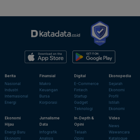
Berita
Finansial
Digital
Ekonopedia
Nasional
Makro
E-Commerce
Sejarah
Industri
Keuangan
Fintech
Ekonomi
Internasional
Bursa
Startup
Profil
Energi
Korporasi
Gadget
Istilah
Teknologi
Ekonomi
Ekonomi
Jurnalisme
In-Depth &
Video
Hijau
Data
Opini
News
Energi Baru
Infografik
Telaah
Wawancara
Ekonomi
Analisis
Opini
Katalogue