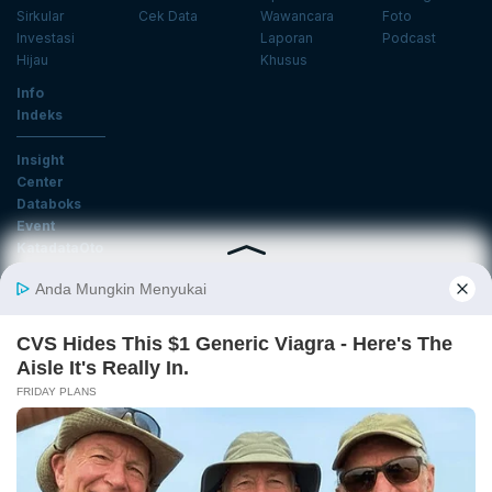
Sirkular
Cek Data
Wawancara
Foto
Investasi
Laporan
Podcast
Hijau
Khusus
Info
Indeks
Insight
Center
Databoks
Event
KatadataOto
Langganan Newsletter
Email
Daftar
Ikuti Kami