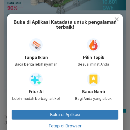
×
Buka di Aplikasi Katadata untuk pengalaman
terbaik!
Tanpa Iklan
Pilih Topik
Baca berita lebih nyaman
Sesuai minat Anda
Fitur AI
Baca Nanti
Lebih mudah berbagi artikel
Bagi Anda yang sibuk
Buka di Aplikasi
Infografik_PLN Mendorong Pemanfaatan EBT untuk Kelistrikan
(Katadata)
Tetap di Browser