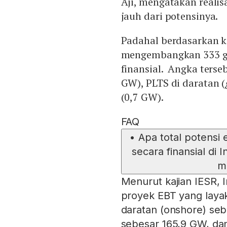
Aji, mengatakan reali
jauh dari potensinya.
Padahal berdasarkan ka
mengembangkan 333 gg
finansial. Angka terseb
GW), PLTS di daratan (
(0,7 GW).
FAQ
•
Apa total potensi 
secara finansial d
m
Menurut kajian IESR, 
proyek EBT yang layak 
daratan (onshore) se
sebesar 165,9 GW, da