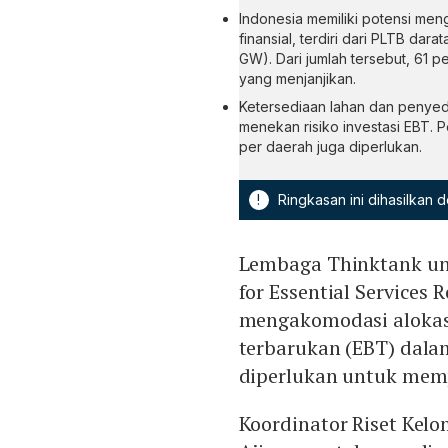
Indonesia memiliki potensi m
finansial, terdiri dari PLTB da
GW). Dari jumlah tersebut, 61 p
yang menjanjikan.
Ketersediaan lahan dan penye
menekan risiko investasi EBT. 
per daerah juga diperlukan.
!
Ringkasan ini dihasilkan
Lembaga Thinktank unt
for Essential Services
mengakomodasi alokas
terbarukan (EBT) dala
diperlukan untuk mem
Koordinator Riset Kel