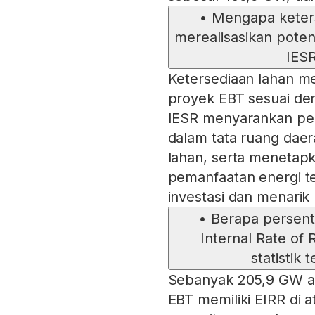
•
Mengapa keters
merealisasikan poten
IES
Ketersediaan lahan
proyek EBT sesuai den
IESR menyarankan pe
dalam tata ruang da
lahan, serta menetapk
pemanfaatan energi t
investasi dan menarik 
•
Berapa persent
Internal Rate of 
statistik 
Sebanyak 205,9 GW atau
EBT memiliki EIRR di 