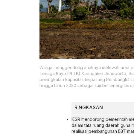
Warga menggendong anaknya melewati area per
Tenaga Bayu (PLTB) Kabupaten Jeneponto, Sula
peningkatan kapasitas terpasang Pembangkit L
hingga tahun 2030 sebagai sumber energi terbar
RINGKASAN
IESR mendorong pemerintah me
dalam tata ruang daerah guna 
realisasi pembangunan EBT masi