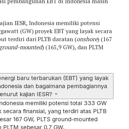
sasi pembangunan EBT di Indonesia masih
jian IESR, Indonesia memiliki potensi
awatt (GW) proyek EBT yang layak secara
ut terdiri dari PLTB daratan (
onshore
) (167
ground-mounted
) (165,9 GW), dan PLTM
energi baru terbarukan (EBT) yang layak
i Indonesia dan bagaimana pembagiannya
enurut kajian IESR?
Indonesia memiliki potensi total 333 GW
secara finansial, yang terdiri atas PLTB
besar 167 GW, PLTS ground‑mounted
n PLTM sebesar 0,7 GW.