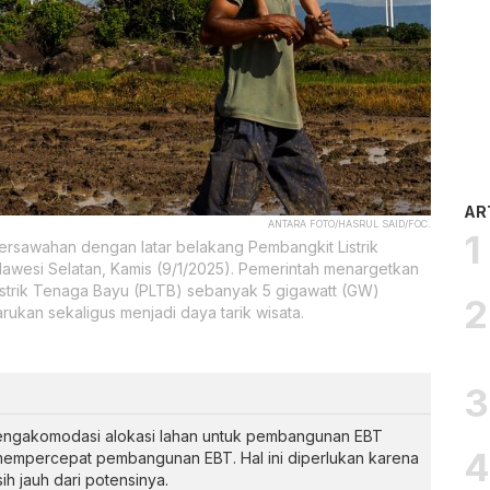
AR
ANTARA FOTO/HASRUL SAID/FOC.
sawahan dengan latar belakang Pembangkit Listrik
wesi Selatan, Kamis (9/1/2025). Pemerintah menargetkan
istrik Tenaga Bayu (PLTB) sebanyak 5 gigawatt (GW)
ukan sekaligus menjadi daya tarik wisata.
ngakomodasi alokasi lahan untuk pembangunan EBT
mempercepat pembangunan EBT. Hal ini diperlukan karena
h jauh dari potensinya.