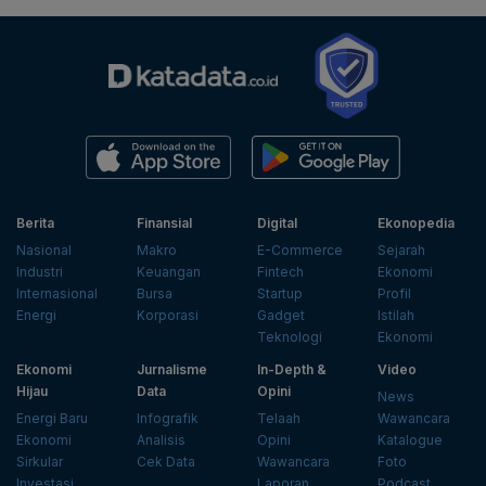
Berita
Finansial
Digital
Ekonopedia
Nasional
Makro
E-Commerce
Sejarah
Industri
Keuangan
Fintech
Ekonomi
Internasional
Bursa
Startup
Profil
Energi
Korporasi
Gadget
Istilah
Teknologi
Ekonomi
Ekonomi
Jurnalisme
In-Depth &
Video
Hijau
Data
Opini
News
Energi Baru
Infografik
Telaah
Wawancara
Ekonomi
Analisis
Opini
Katalogue
Sirkular
Cek Data
Wawancara
Foto
Investasi
Laporan
Podcast