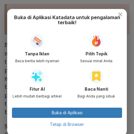
×
BACA JUGA
Buka di Aplikasi Katadata untuk pengalaman
Akhir Era 50 Tahun Chevron di Blok Rokan,
terbaik!
Bagaimana Bersama Pertamina?
British Petroleum (BP), misalnya, akan
menginvestasikan sebesar US$ 3-4 miliar per
Tanpa Iklan
Pilih Topik
tahun untuk proyek-proyek rendah karbon
Baca berita lebih nyaman
Sesuai minat Anda
pada 2025 dan menurunkan produksi
migasnya sebesar 40% pada dekade
berikutnya. Sementara Royal Dutch Shell
Fitur AI
Baca Nanti
pada Februari lalu menetapkan investasi
Lebih mudah berbagi artikel
Bagi Anda yang sibuk
tahunan sebesar US$ 2-3 miliar untuk energi
bersih.
Buka di Aplikasi
Tetap di Browser
Sedangkan perusahaan migas AS seperti