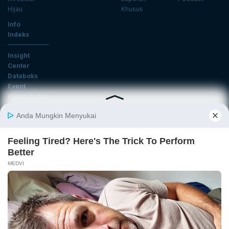
Hijau
Khusus
Info
Indeks
Insight
Center
Databoks
Event
KatadataOto
Langganan Newsletter
Email
Daftar
Ikuti Kami
Tentang Katadata
Advertising
Karier
Pedoman Media Siber
Kebijakan Privasi
Disclaimer
Hubungi Kami