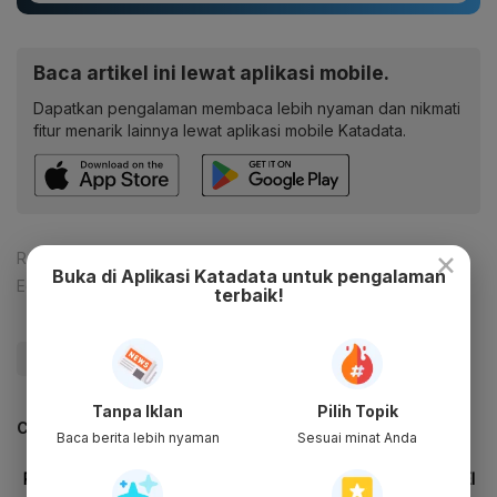
Baca artikel ini lewat aplikasi mobile.
Dapatkan pengalaman membaca lebih nyaman dan nikmati
fitur menarik lainnya lewat aplikasi mobile Katadata.
×
Reporter:
Patricia Yashinta Desy Abigail
Buka di Aplikasi Katadata untuk pengalaman
Editor:
Lona Olavia
terbaik!
#IPO
#BUMN
#PHE
#Palm co
#Update Me
Tanpa Iklan
Pilih Topik
CEK JUGA DATA INI
Baca berita lebih nyaman
Sesuai minat Anda