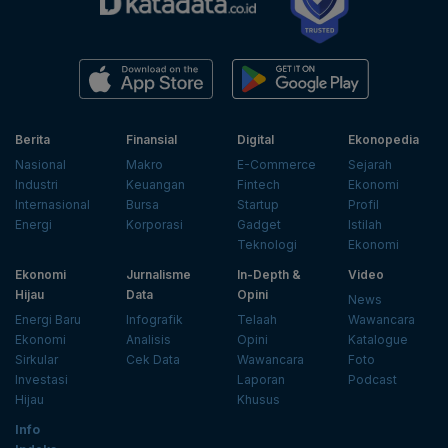
Berita
Finansial
Digital
Ekonopedia
Nasional
Makro
E-Commerce
Sejarah
Industri
Keuangan
Fintech
Ekonomi
Internasional
Bursa
Startup
Profil
Energi
Korporasi
Gadget
Istilah
Teknologi
Ekonomi
Ekonomi
Jurnalisme
In-Depth &
Video
Hijau
Data
Opini
News
Energi Baru
Infografik
Telaah
Wawancara
Ekonomi
Analisis
Opini
Katalogue
Sirkular
Cek Data
Wawancara
Foto
Investasi
Laporan
Podcast
Hijau
Khusus
Info