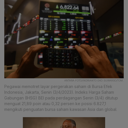
ANTARA FOTO/INDRIANTO EKO SUWARSO/TOM.
Pegawai memotret layar pergerakan saham di Bursa Efek
Indonesia, Jakarta, Senin (3/4/2023). Indeks Harga Saham
Gabungan (IHSG) BEI pada perdagangan Senin (3/4) ditutup
menguat 21,89 poin atau 0,32 persen ke posisi 6.827,1
mengikuti penguatan bursa saham kawasan Asia dan global.