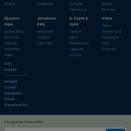
Energi
Korporasi
Gadget
Istilah
Teknologi
Ekonomi
Ekonomi
Jurnalisme
In-Depth &
Video
Hijau
Data
Opini
News
Energi Baru
Infografik
Telaah
Wawancara
Ekonomi
Analisis
Opini
Katalogue
Sirkular
Cek Data
Wawancara
Foto
Investasi
Laporan
Podcast
Hijau
Khusus
Info
Indeks
Insight
Center
Databoks
Event
KatadataOto
Langganan Newsletter
Email