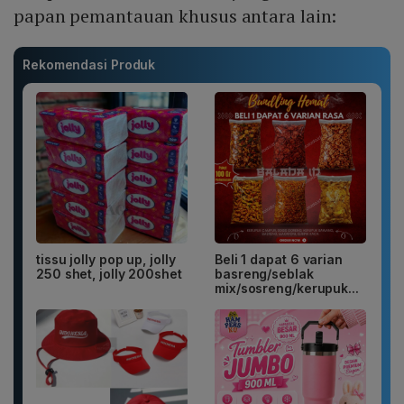
papan pemantauan khusus antara lain:
Rekomendasi Produk
tissu jolly pop up, jolly
Beli 1 dapat 6 varian
250 shet, jolly 200shet
basreng/seblak
mix/sosreng/kerupuk...