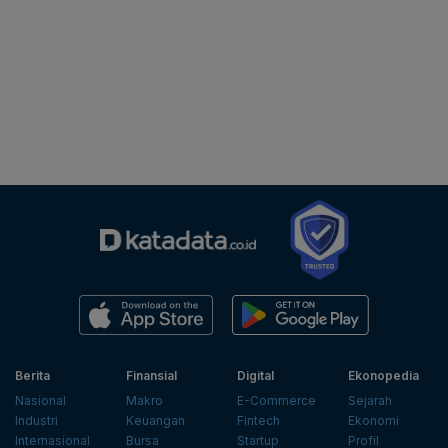
Berita
Finansial
Digital
Ekonopedia
Nasional
Makro
E-Commerce
Sejarah
Industri
Keuangan
Fintech
Ekonomi
Internasional
Bursa
Startup
Profil