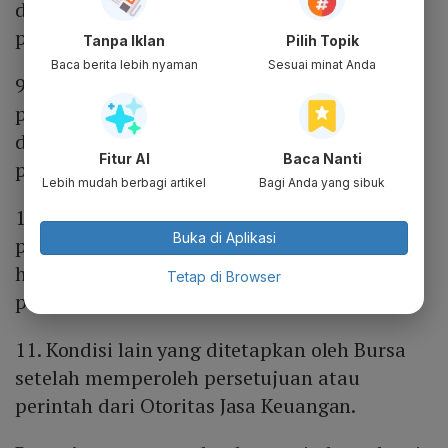
dimohonkan PKPU, pailit, atau pembatalan
perdamaian
Tanpa Iklan
Pilih Topik
Baca berita lebih nyaman
Sesuai minat Anda
9. Anak perusahaan yang kontribusi
pendapatannya material, dalam kondisi
dimohonkan PKPU, pailit, atau pembatalan
Fitur AI
Baca Nanti
perdamaian
Lebih mudah berbagi artikel
Bagi Anda yang sibuk
10. Dikenakan penghentian sementara
Buka di Aplikasi
perdagangan Efek selama lebih dari 1 (satu)
hari bursa yang disebabkan oleh aktivitas
Tetap di Browser
perdagangan
11. Kondisi lain yang ditetapkan oleh Bursa
setelah memperoleh persetujuan atau
perintah dari Otoritas Jasa Keuangan.