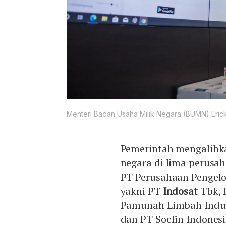
Menteri Badan Usaha Milik Negara (BUMN) Erick
Pemerintah mengalihk
negara di lima perusa
PT Perusahaan Pengelo
yakni PT
Indosat
Tbk, 
Pamunah Limbah Indus
dan PT Socfin Indonesi