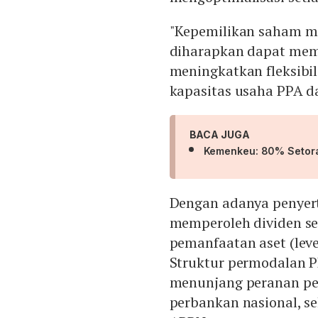
"Kepemilikan saham mi
diharapkan dapat mem
meningkatkan fleksibi
kapasitas usaha PPA d
BACA JUGA
Kemenkeu: 80% Setora
Dengan adanya penyert
memperoleh dividen se
pemanfaatan aset (leve
Struktur permodalan PP
menunjang peranan p
perbankan nasional, se