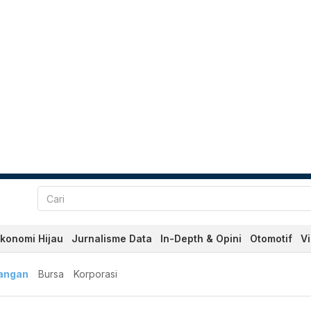
konomi Hijau
Jurnalisme Data
In-Depth & Opini
Otomotif
V
angan
Bursa
Korporasi