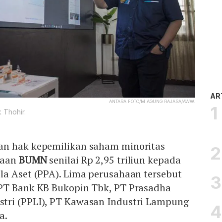
AR
ANTARA FOTO/M AGUNG RAJASA/AWW.
 Thohir.
an hak kepemilikan saham minoritas
haan
BUMN
senilai Rp 2,95 triliun kepada
la Aset (PPA). Lima perusahaan tersebut
PT Bank KB Bukopin Tbk, PT Prasadha
tri (PPLI), PT Kawasan Industri Lampung
a.