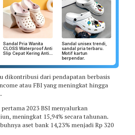
Sandal Pria Wanita
Sandal unisex trendi,
CLOSS Waterproof Anti
sandal pria terbaru.
Slip Cepat Kering Anti...
Motif kartun
berpendar.
tu dikontribusi dari pendapatan berbasis
 income atau FBI yang meningkat hingga
n.
n pertama 2023 BSI menyalurkan
liun, meningkat 15,94% secara tahunan.
buhnya aset bank 14,23% menjadi Rp 320