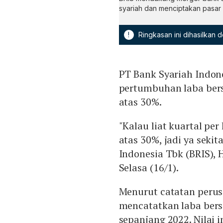
syariah dan menciptakan pasar y
!
Ringkasan ini dihasilkan
PT Bank Syariah Indon
pertumbuhan laba bers
atas 30%.
"Kalau liat kuartal pe
atas 30%, jadi ya seki
Indonesia Tbk (BRIS), 
Selasa (16/1).
Menurut catatan perus
mencatatkan laba bersi
sepanjang 2022. Nilai 