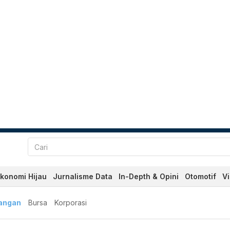
konomi Hijau
Jurnalisme Data
In-Depth & Opini
Otomotif
V
angan
Bursa
Korporasi