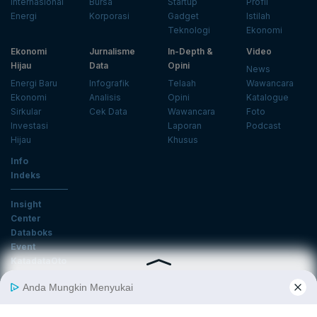
Internasional
Bursa
Startup
Profil
Energi
Korporasi
Gadget
Istilah
Teknologi
Ekonomi
Ekonomi
Jurnalisme
In-Depth &
Video
Hijau
Data
Opini
News
Energi Baru
Infografik
Telaah
Wawancara
Ekonomi
Analisis
Opini
Katalogue
Sirkular
Cek Data
Wawancara
Foto
Investasi
Laporan
Podcast
Hijau
Khusus
Info
Indeks
Insight
Center
Databoks
Event
KatadataOto
Langganan Newsletter