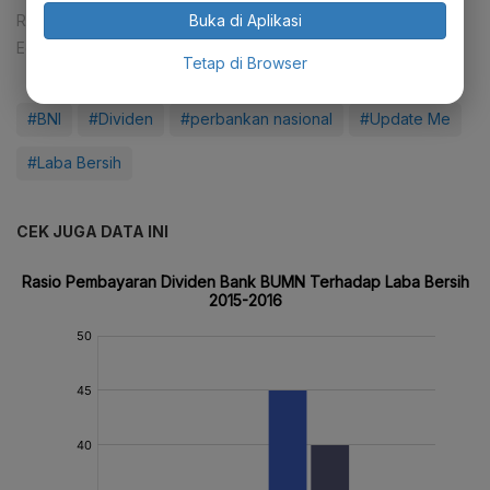
Buka di Aplikasi
Reporter:
Cahya Puteri Abdi Rabbi
Editor:
Syahrizal Sidik
Tetap di Browser
#BNI
#Dividen
#perbankan nasional
#Update Me
#Laba Bersih
CEK JUGA DATA INI