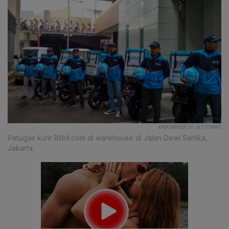
KATADATA/DESY SETYOWATI
Petugas kurir Blibli.com di warehouse di Jalan Dewi Sartika,
Jakarta.