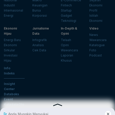
Nasional
Makro
E-Commerce
Sejarah
Industri
Keuangan
Fintech
Ekonomi
Internasional
Bursa
Startup
Profil
Energi
Korporasi
Gadget
Istilah
Teknologi
Ekonomi
Ekonomi
Jurnalisme
In-Depth &
Video
Hijau
Data
Opini
News
Energi Baru
Infografik
Telaah
Wawancara
Ekonomi
Analisis
Opini
Katalogue
Sirkular
Cek Data
Wawancara
Foto
Investasi
Laporan
Podcast
Hijau
Khusus
Info
Indeks
Insight
Center
Databoks
Event
KatadataOto