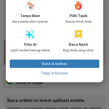
Tanpa Iklan
Pilih Topik
Baca berita lebih nyaman
Sesuai minat Anda
Fitur AI
Baca Nanti
BACA JUGA
Lebih mudah berbagi artikel
Bagi Anda yang sibuk
Tiket.com Dikabarkan Kaji Merger dengan Blibli
Sebelum IPO
Buka di Aplikasi
Tetap di Browser
Baca artikel ini lewat aplikasi mobile.
Dapatkan pengalaman membaca lebih nyaman dan nikmati