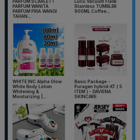
PARFUM SCARLETT
Lucu Vacuum Flask
PARFUM WANITA
Stainless TUMBLER
PARFUM PRIA WANGI
900ML Coffee...
TAHAN...
WHITE INC Alpha Glow
Basic Package -
White Body Lotion
Puragen hybrid-XT ( 5
Whitening &
ITEM ) - DAVIENA
Moisturizing |...
SKINCARE