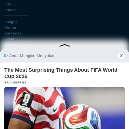
Info
Indeks
Insight
Center
Databoks
Event
KatadataOto
Langganan Newsletter
Email
Daftar
Ikuti Kami
Tentang Katadata
Advertising
Karier
Pedoman Media Siber
Kebijakan Privasi
Disclaimer
Hubungi Kami
©2026 Katadata. Hak cipta dilindungi Undang-undang.