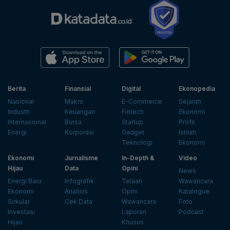
Berita
Finansial
Digital
Ekonopedia
Nasional
Makro
E-Commerce
Sejarah
Industri
Keuangan
Fintech
Ekonomi
Internasional
Bursa
Startup
Profil
Energi
Korporasi
Gadget
Istilah
Teknologi
Ekonomi
Ekonomi
Jurnalisme
In-Depth &
Video
Hijau
Data
Opini
News
Energi Baru
Infografik
Telaah
Wawancara
Ekonomi
Analisis
Opini
Katalogue
Sirkular
Cek Data
Wawancara
Foto
Investasi
Laporan
Podcast
Hijau
Khusus