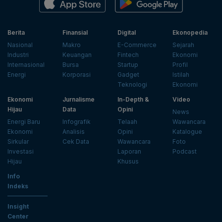
Berita
Finansial
Digital
Ekonopedia
Nasional
Makro
E-Commerce
Sejarah
Industri
Keuangan
Fintech
Ekonomi
Internasional
Bursa
Startup
Profil
Energi
Korporasi
Gadget
Istilah
Teknologi
Ekonomi
Ekonomi
Jurnalisme
In-Depth &
Video
Hijau
Data
Opini
News
Energi Baru
Infografik
Telaah
Wawancara
Ekonomi
Analisis
Opini
Katalogue
Sirkular
Cek Data
Wawancara
Foto
Investasi
Laporan
Podcast
Hijau
Khusus
Info
Indeks
Insight
Center