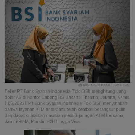
ANTARA FOTO/M RISYAL HIDAYAT/TOM.
Teller PT Bank Syariah Indonesia Tbk (BSI) menghitung uang
dolar AS di Kantor Cabang BSI Jakarta Thamrin, Jakarta, Kamis
(11/5/2023). PT Bank Syariah Indonesia Tbk (BSI) menyatakan
bahwa layanan ATM antarbank telah kembali berangsur pulih
dan dapat dilakukan nasabah melalui jaringan ATM Bersama,
Jalin, PRIMA, Mandiri H2H hingga Visa.