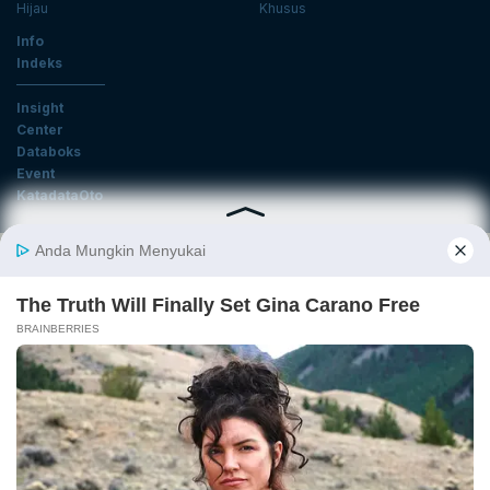
Hijau
Khusus
Info
Indeks
Insight
Center
Databoks
Event
KatadataOto
Langganan Newsletter
Email
Daftar
Ikuti Kami
Tentang Katadata
Advertising
Karier
Pedoman Media Siber
Kebijakan Privasi
Disclaimer
Hubungi Kami