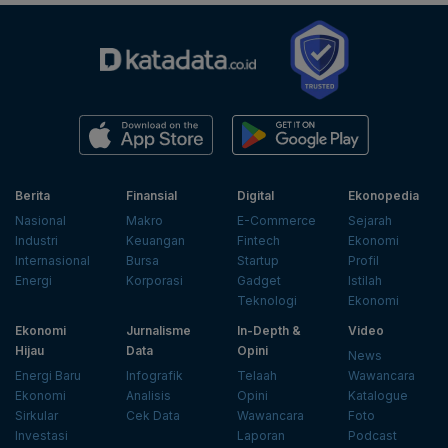
Berita
Finansial
Digital
Ekonopedia
Nasional
Makro
E-Commerce
Sejarah
Industri
Keuangan
Fintech
Ekonomi
Internasional
Bursa
Startup
Profil
Energi
Korporasi
Gadget
Istilah
Teknologi
Ekonomi
Ekonomi
Jurnalisme
In-Depth &
Video
Hijau
Data
Opini
News
Energi Baru
Infografik
Telaah
Wawancara
Ekonomi
Analisis
Opini
Katalogue
Sirkular
Cek Data
Wawancara
Foto
Investasi
Laporan
Podcast