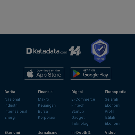
Berita
Finansial
Digital
Ekonopedia
Nasional
Makro
E-Commerce
Sejarah
Industri
Keuangan
Fintech
Ekonomi
Internasional
Bursa
Startup
Profil
Energi
Korporasi
Gadget
Istilah
Teknologi
Ekonomi
Ekonomi
Jurnalisme
In-Depth &
Video