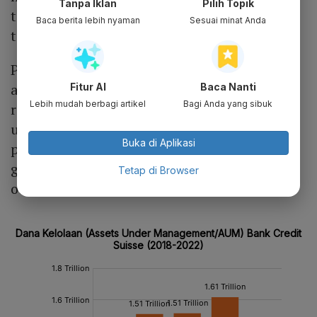
Tanpa Iklan
Pilih Topik
tidak mengomentari tuntutan hukum
Baca berita lebih nyaman
Sesuai minat Anda
tersebut.
Pakar hukum menyatakan keraguan tentang
apakah investor akan berhasil menggugat
Fitur AI
Baca Nanti
Lebih mudah berbagi artikel
Bagi Anda yang sibuk
regulator Swiss. Namun mengingat bahwa
undang-undang Swiss hanya mengizinkan
Buka di Aplikasi
periode terbatas untuk mengajukan klaim,
gugatan memang harus diajukan pemegang
Tetap di Browser
obligasi sekarang atau tidak sama sekali.