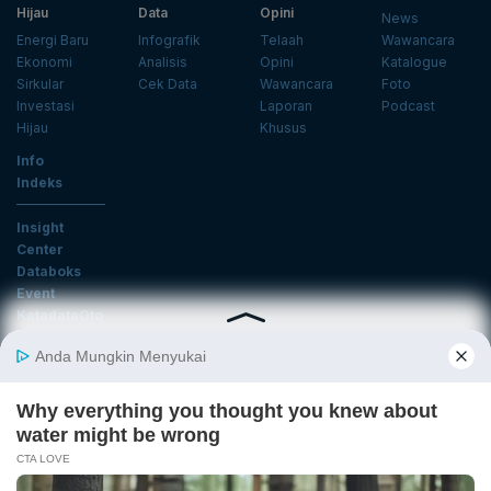
Hijau
Data
Opini
News
Energi Baru
Infografik
Telaah
Wawancara
Ekonomi
Analisis
Opini
Katalogue
Sirkular
Cek Data
Wawancara
Foto
Investasi
Laporan
Podcast
Hijau
Khusus
Info
Indeks
Insight
Center
Databoks
Event
KatadataOto
Langganan Newsletter
Email
Daftar
Ikuti Kami