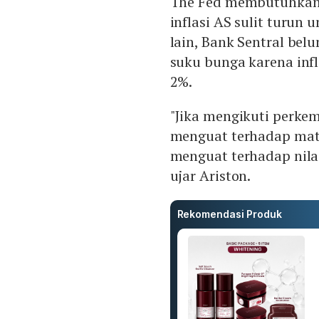
The Fed membutuhkan
inflasi AS sulit turun
lain, Bank Sentral b
suku bunga karena inf
2%.
"Jika mengikuti perke
menguat terhadap mata
menguat terhadap nila
ujar Ariston.
Rekomendasi Produk