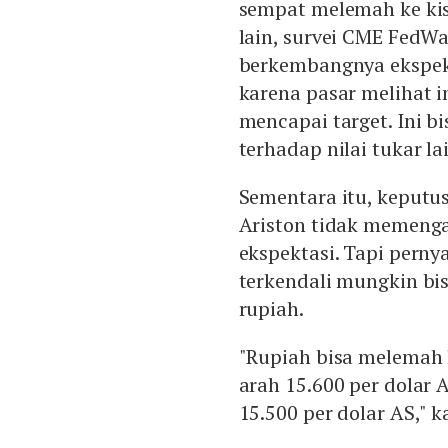
sempat melemah ke kisar
lain, survei CME FedW
berkembangnya ekspek
karena pasar melihat 
mencapai target. Ini 
terhadap nilai tukar la
Sementara itu, keputu
Ariston tidak memenga
ekspektasi. Tapi perny
terkendali mungkin bi
rupiah.
"Rupiah bisa melemah 
arah 15.600 per dolar 
15.500 per dolar AS," k