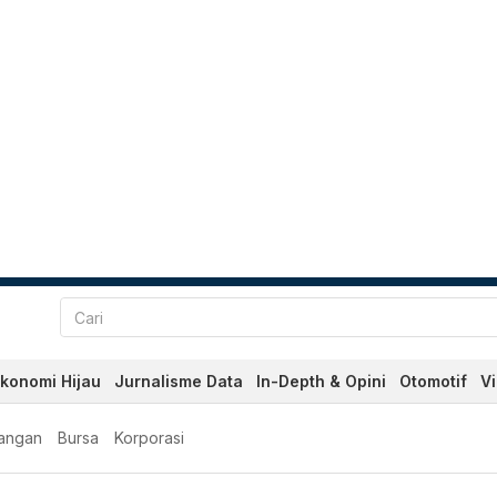
konomi Hijau
Jurnalisme Data
In-Depth & Opini
Otomotif
V
angan
Bursa
Korporasi