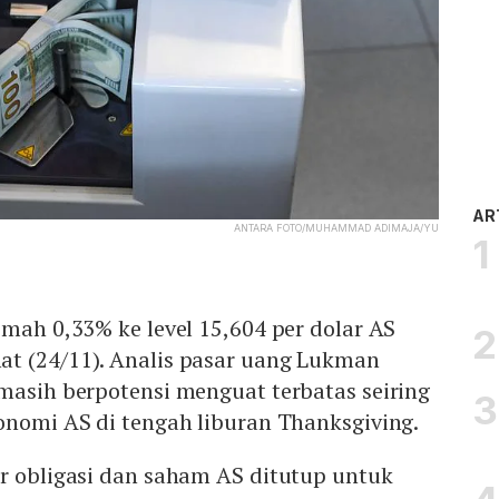
AR
ANTARA FOTO/MUHAMMAD ADIMAJA/YU
emah 0,33% ke level 15,604 per dolar AS
t (24/11). Analis pasar uang Lukman
masih berpotensi menguat terbatas seiring
konomi AS di tengah liburan Thanksgiving.
ar obligasi dan saham AS ditutup untuk