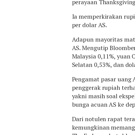
perayaan Thanksgiving
Ia memperkirakan rupia
per dolar AS.
Adapun mayoritas mat
AS. Mengutip Bloomber
Malaysia 0,11%, yuan C
Selatan 0,53%, dan dol
Pengamat pasar uang A
penggerak rupiah terh
yakni masih soal eksp
bunga acuan AS ke de
Dari notulen rapat tera
kemungkinan memang t