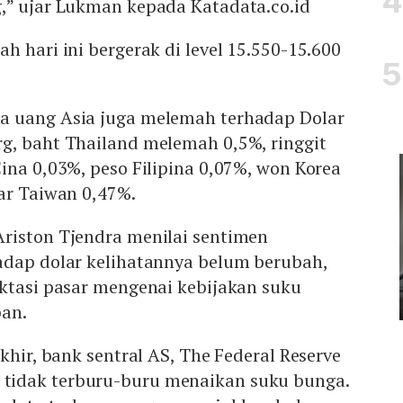
,” ujar Lukman kepada Katadata.co.id
h hari ini bergerak di level 15.550-15.600
a uang Asia juga melemah terhadap Dolar
g, baht Thailand melemah 0,5%, ringgit
ina 0,03%, peso Filipina 0,07%, won Korea
ar Taiwan 0,47%.
riston Tjendra menilai sentimen
adap dolar kelihatannya belum berubah,
ektasi pasar mengenai kebijakan suku
pan.
khir, bank sentral AS, The Federal Reserve
idak terburu-buru menaikan suku bunga.