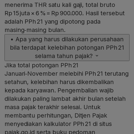
menerima THR satu kali gaji, total bruto
Rp 15 juta × 6 % = Rp 900.000. Hasil tersebut
adalah PPh 21 yang dipotong pada
masing‑masing bulan.
•
Apa yang harus dilakukan perusahaan
bila terdapat kelebihan potongan PPh 21
selama tahun pajak?
Jika total potongan PPh 21
Januari‑November melebihi PPh 21 terutang
setahun, kelebihan harus dikembalikan
kepada karyawan. Pengembalian wajib
dilakukan paling lambat akhir bulan setelah
masa pajak terakhir selesai. Untuk
membantu perhitungan, Ditjen Pajak
menyediakan kalkulator PPh 21 di situs
pajak.go.id serta buku pedoman