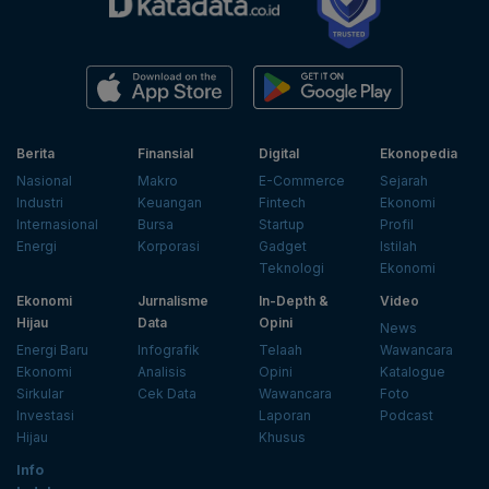
Berita
Finansial
Digital
Ekonopedia
Nasional
Makro
E-Commerce
Sejarah
Industri
Keuangan
Fintech
Ekonomi
Internasional
Bursa
Startup
Profil
Energi
Korporasi
Gadget
Istilah
Teknologi
Ekonomi
Ekonomi
Jurnalisme
In-Depth &
Video
Hijau
Data
Opini
News
Energi Baru
Infografik
Telaah
Wawancara
Ekonomi
Analisis
Opini
Katalogue
Sirkular
Cek Data
Wawancara
Foto
Investasi
Laporan
Podcast
Hijau
Khusus
Info