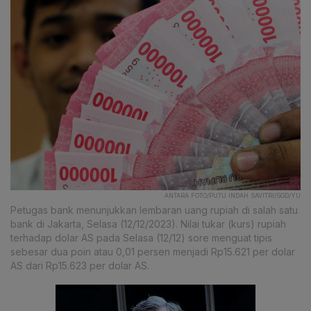
ANTARA FOTO/PUTU INDAH SAVITRI/SGD/YU
Petugas bank menunjukkan lembaran uang rupiah di salah satu
bank di Jakarta, Selasa (12/12/2023). Nilai tukar (kurs) rupiah
terhadap dolar AS pada Selasa (12/12) sore menguat tipis
sebesar dua poin atau 0,01 persen menjadi Rp15.621 per dolar
AS dari Rp15.623 per dolar AS.