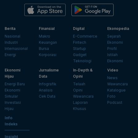
Berita
Finansial
Digital
Ekonopedia
Nasional
Makro
E-Commerce
Sejarah
Industri
Keuangan
Fintech
Ekonomi
Internasional
Bursa
Startup
Profil
Energi
Korporasi
Gadget
Istilah
Teknologi
Ekonomi
Ekonomi
Jurnalisme
In-Depth &
Video
Hijau
Data
Opini
News
Energi Baru
Infografik
Telaah
Wawancara
Ekonomi
Analisis
Opini
Katalogue
Sirkular
Cek Data
Wawancara
Foto
Investasi
Laporan
Podcast
Hijau
Khusus
Info
Indeks
Insight