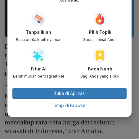
Sandal unisex trendi,
Sandal Baim unisex
sandal pria terbaru.
yang stylish, terbuat
Motif kartun berpendar.
dari bahan karet dan
EVA...
Tanpa Iklan
Pilih Topik
Baca berita lebih nyaman
Sesuai minat Anda
Diikuti penurunan harga beras eceran, yang
tercatat turun 2,72% secara dan naik sebesar
15,90% secara tahunan. Ini merupakan
Fitur AI
Baca Nanti
penurunan harga rata-rata beras nasional.
Lebih mudah berbagi artikel
Bagi Anda yang sibuk
“Perlu saya informasikan kembali bahwa
Buka di Aplikasi
harga beras yang kami sampaikan ini
merupakan rata-rata harga beras yang
Tetap di Browser
mencakup berbagai jenis kualitas beras dan
mencakup rata-rata harga dari seluruh
wilayah di Indonesia,” ujar Amalia.