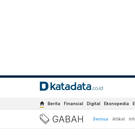
Berita
Finansial
Digital
Ekonopedia
E
Berita Gabah Terbaru dan T
GABAH
Semua
Artikel
Inf