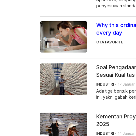
penyesuaian standar
Why this ordina
every day
CTA FAVORITE
Soal Pengadaan
Sesuai Kualita
INDUSTRI
• 17 Januari
Ada tiga bentuk pe
ini, yakni gabah ke
Kementan Proye
2025
INDUSTRI
• 14 Januari