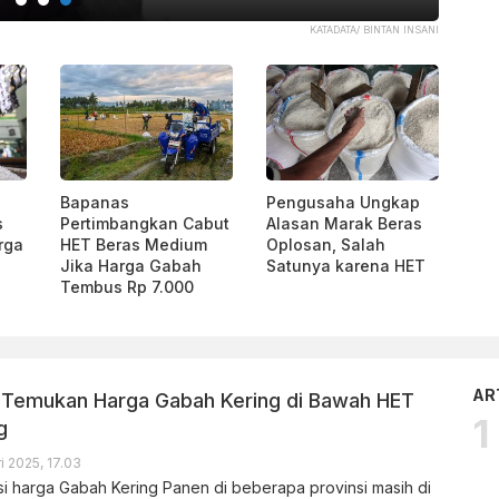
KATADATA/ BINTAN INSANI
Bapanas
Pengusaha Ungkap
s
Pertimbangkan Cabut
Alasan Marak Beras
rga
HET Beras Medium
Oplosan, Salah
Jika Harga Gabah
Satunya karena HET
Tembus Rp 7.000
AR
 Temukan Harga Gabah Kering di Bawah HET
g
i 2025, 17.03
 harga Gabah Kering Panen di beberapa provinsi masih di