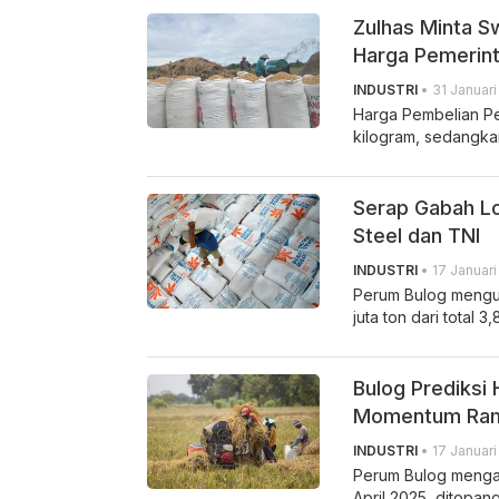
Zulhas Minta S
Harga Pemerin
INDUSTRI
• 31 Januari
Harga Pembelian Pe
kilogram, sedangkan
Serap Gabah L
Steel dan TNI
INDUSTRI
• 17 Januari
Perum Bulog mengun
juta ton dari total 3,
Bulog Prediksi
Momentum Ra
INDUSTRI
• 17 Januari
Perum Bulog mengan
April 2025, ditopa