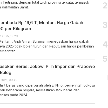
Tertinggi, dengan total tujuh provinsi tercatat termasuk
 Kalimantan Barat.
embada Rp 16,6 T, Mentan: Harga Gabah
00 per Kilogram
i 2025, 19.29
(Mentan), Andi Amran Sulaiman menegaskan harga gabah
ya 2025 tidak boleh turun dari keputusan harga pembelian
emerintah.
Pasokan Beras: Jokowi Pilih Impor dan Prabowo
 Bulog
 2025, 09.49
isit beras yang diperparah oleh El Niño, pemerintah Jokowi
ari beberapa negara, memastikan stok beras dan
ansos pada 2024.