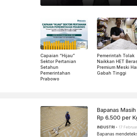
RA FOTO/ANDRI SAPUTRA/YU
Capaian “Hijau”
Pemerintah Tolak
Sektor Pertanian
Naikkan HET Bera
Setahun
Premium Meski Ha
Pemerintahan
Gabah Tinggi
Prabowo
Bapanas Masih
Rp 6.500 per K
INDUSTRI
• 17 Februar
Bapanas mendeteksi