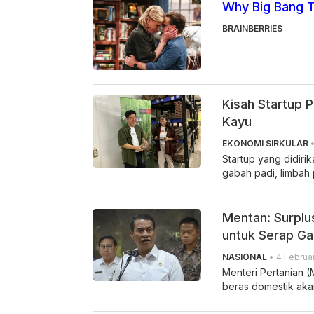
Why Big Bang 
BRAINBERRIES
Kisah Startup 
Kayu
EKONOMI SIRKULAR
•
Startup yang didir
gabah padi, limbah 
Mentan: Surplus
untuk Serap G
NASIONAL
• 4 Februar
Menteri Pertanian 
beras domestik akan