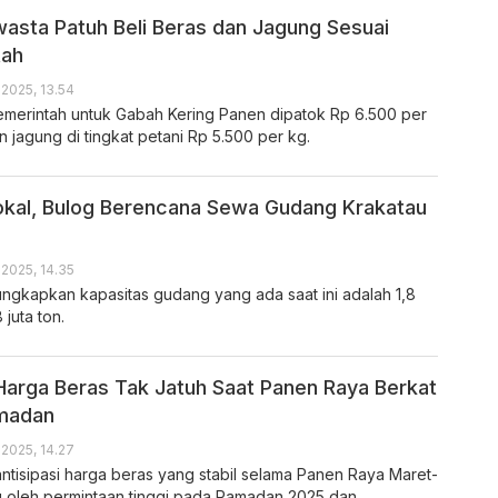
wasta Patuh Beli Beras dan Jagung Sesuai
tah
 2025, 13.54
merintah untuk Gabah Kering Panen dipatok Rp 6.500 per
 jagung di tingkat petani Rp 5.500 per kg.
okal, Bulog Berencana Sewa Gudang Krakatau
 2025, 14.35
gkapkan kapasitas gudang yang ada saat ini adalah 1,8
8 juta ton.
 Harga Beras Tak Jatuh Saat Panen Raya Berkat
madan
 2025, 14.27
tisipasi harga beras yang stabil selama Panen Raya Maret-
ng oleh permintaan tinggi pada Ramadan 2025 dan