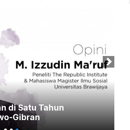
an di Satu Tahun
Om
wo-Gibran
Pi