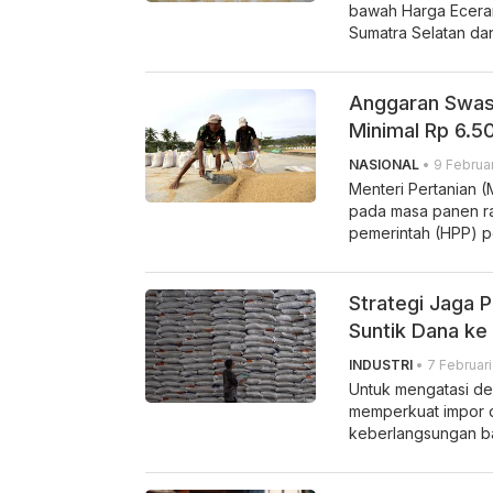
bawah Harga Eceran 
Sumatra Selatan dan
Anggaran Swas
Minimal Rp 6.5
NASIONAL
• 9 Februar
Menteri Pertanian 
pada masa panen ra
pemerintah (HPP) p
Strategi Jaga 
Suntik Dana ke
INDUSTRI
• 7 Februari
Untuk mengatasi def
memperkuat impor d
keberlangsungan b