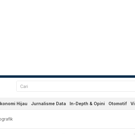
konomi Hijau
Jurnalisme Data
In-Depth & Opini
Otomotif
V
erkini Hari Ini - Katadata
ografik