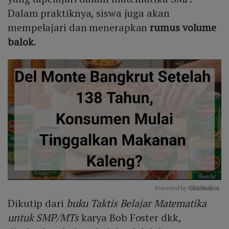
Dalam praktiknya, siswa juga akan
mempelajari dan menerapkan
rumus volume
balok
.
Powered by 
GliaStudios
Dikutip dari
buku Taktis Belajar Matematika
Mute
untuk SMP/MTs
karya Bob Foster dkk,