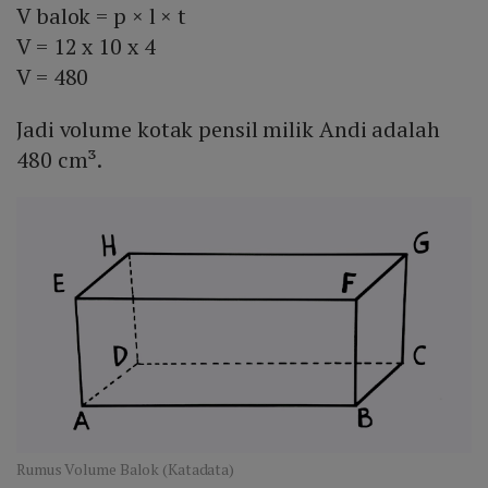
V balok = p × l × t
V = 12 x 10 x 4
V = 480
Jadi volume kotak pensil milik Andi adalah
480 cm³.
Rumus Volume Balok (Katadata)