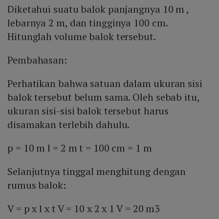
Diketahui suatu balok panjangnya 10 m ,
lebarnya 2 m, dan tingginya 100 cm.
Hitunglah volume balok tersebut.
Pembahasan:
Perhatikan bahwa satuan dalam ukuran sisi
balok tersebut belum sama. Oleh sebab itu,
ukuran sisi-sisi balok tersebut harus
disamakan terlebih dahulu.
p = 10 m l = 2 m t = 100 cm = 1 m
Selanjutnya tinggal menghitung dengan
rumus balok:
V = p x l x t V = 10 x 2 x 1 V = 20 m3