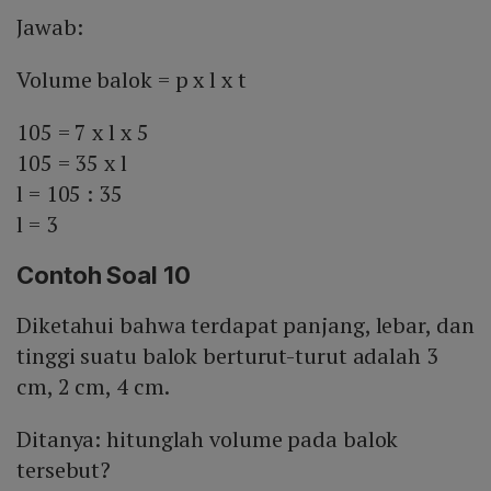
Jawab:
Volume balok = p x l x t
105 = 7 x l x 5
105 = 35 x l
l = 105 : 35
l = 3
Contoh Soal 10
Diketahui bahwa terdapat panjang, lebar, dan
tinggi suatu balok berturut-turut adalah 3
cm, 2 cm, 4 cm.
Ditanya: hitunglah volume pada balok
tersebut?