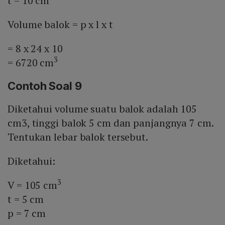
t = 10 cm
Volume balok = p x l x t
= 8 x 24 x 10
3
= 6720 cm
Contoh Soal 9
Diketahui volume suatu balok adalah 105
cm3, tinggi balok 5 cm dan panjangnya 7 cm.
Tentukan lebar balok tersebut.
Diketahui:
3
V = 105 cm
t = 5 cm
p = 7 cm