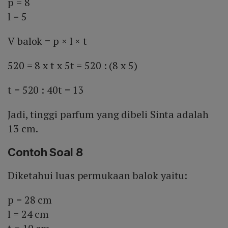
p = 8
l = 5
V balok = p × l × t
520 = 8 x t x 5t = 520 : (8 x 5)
t = 520 : 40t = 13
Jadi, tinggi parfum yang dibeli Sinta adalah
13 cm.
Contoh Soal 8
Diketahui luas permukaan balok yaitu:
p = 28 cm
l = 24 cm