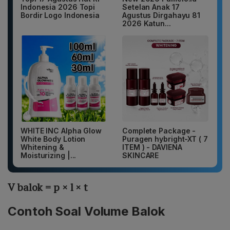
Indonesia 2026 Topi
Setelan Anak 17
Bordir Logo Indonesia
Agustus Dirgahayu 81
2026 Katun...
WHITE INC Alpha Glow
Complete Package -
White Body Lotion
Puragen hybright-XT ( 7
Whitening &
ITEM ) - DAVIENA
Moisturizing |...
SKINCARE
V balok = p × l × t
Contoh Soal Volume
Balok