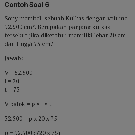
Contoh Soal 6
Sony membeli sebuah Kulkas dengan volume
52.500 cm³. Berapakah panjang kulkas
tersebut jika diketahui memiliki lebar 20 cm
dan tinggi 75 cm?
Jawab:
V = 52.500
l = 20
t = 75
V balok = p × l × t
52.500 = p x 20 x 75
p = 52.500 : (20 x 75)