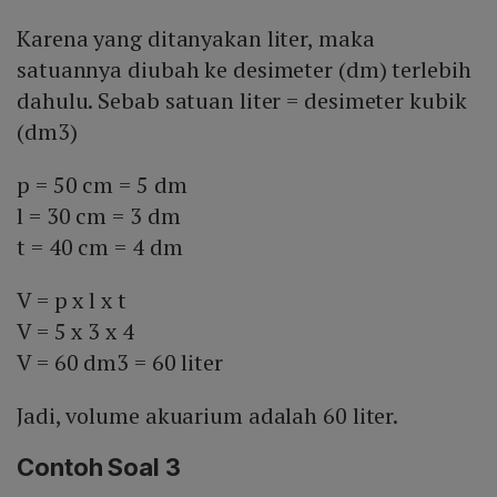
Karena yang ditanyakan liter, maka
satuannya diubah ke desimeter (dm) terlebih
dahulu. Sebab satuan liter = desimeter kubik
(dm3)
p = 50 cm = 5 dm
l = 30 cm = 3 dm
t = 40 cm = 4 dm
V = p x l x t
V = 5 x 3 x 4
V = 60 dm3 = 60 liter
Jadi, volume akuarium adalah 60 liter.
Contoh Soal 3