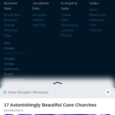
Ekonomi
Jurnalisme
In-Depth &
Video
Hijau
Data
Opini
News
Energi Baru
Infografik
Telaah
Wawancara
Ekonomi
Analisis
Opini
Katalogue
Sirkular
Cek Data
Wawancara
Foto
Investasi
Laporan
Podcast
Hijau
Khusus
Info
Indeks
Insight
Center
Databoks
Event
KatadataOto
Langganan Newsletter
Email
Daftar