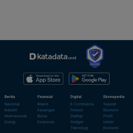
Berita
Finansial
Digital
Ekonopedia
Nasional
Makro
E-Commerce
Sejarah
Industri
Keuangan
Fintech
Ekonomi
Internasional
Bursa
Startup
Profil
Energi
Korporasi
Gadget
Istilah
Teknologi
Ekonomi