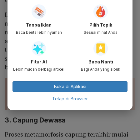
Larva capung bernapas dengan cara
menyedot air ke dalam perut lalu
Tanpa Iklan
Pilih Topik
memindahkannya ke atas insang. Insang
Baca berita lebih nyaman
Sesuai minat Anda
akan menyerap oksigen di dalam air yang
tersisa lalu dikeluarkan dengan cepat
sehingga larva capung terdorong untuk
Fitur AI
Baca Nanti
berenang.
Lebih mudah berbagi artikel
Bagi Anda yang sibuk
Buka di Aplikasi
BACA JUGA
Metamorfosis adalah Peralihan Bentuk, Ini
Penjelasan dan Contohnya
Tetap di Browser
3. Capung Dewasa
Proses metamorfosis capung terakhir mulai