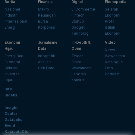
Berita
Finansial
Digital
Ekonopedia
Nasional
Makro
E-Commerce
Sejarah
Industri
Keuangan
Fintech
Ekonomi
Internasional
Bursa
Startup
Profil
Energi
Korporasi
Gadget
Istilah
Teknologi
Ekonomi
Ekonomi
Jurnalisme
In-Depth &
Video
Hijau
Data
Opini
News
Energi Baru
Infografik
Telaah
Wawancara
Ekonomi
Analisis
Opini
Katalogue
Sirkular
Cek Data
Wawancara
Foto
Investasi
Laporan
Podcast
Hijau
Khusus
Info
Indeks
Insight
Center
Databoks
Event
KatadataOto