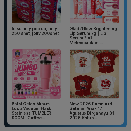
tissu jolly pop up, jolly
Glad2Glow Brightening
250 shet, jolly 200shet
Lip Serum 7g | Lip
Serum 3in1 |
Melembapkan,...
Botol Gelas Minum
New 2026 Pamelo.id
Lucu Vacuum Flask
Setelan Anak 17
Stainless TUMBLER
Agustus Dirgahayu 81
900ML Coffee...
2026 Katun...