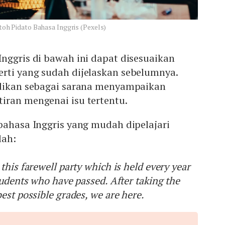
oh Pidato Bahasa Inggris (Pexels)
nggris di bawah ini dapat disesuaikan
rti yang sudah dijelaskan sebelumnya.
adikan sebagai sarana menyampaikan
iran mengenai isu tertentu.
bahasa Inggris yang mudah dipelajari
lah:
this farewell party which is held every year
tudents who have passed. After taking the
est possible grades, we are here.