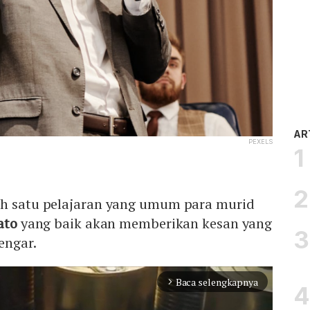
AR
PEXELS
ah satu pelajaran yang umum para murid
ato
yang baik akan memberikan kesan yang
engar.
Baca selengkapnya
arrow_forward_ios