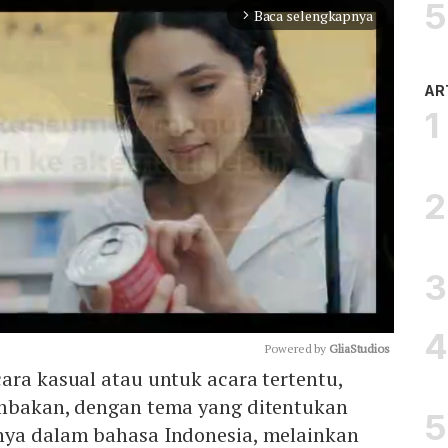
Baca selengkapnya
arrow_forward_ios
AR
Powered by 
GliaStudios
ara kasual atau untuk acara tertentu,
ombakan, dengan tema yang ditentukan
Mute
nya dalam bahasa Indonesia, melainkan