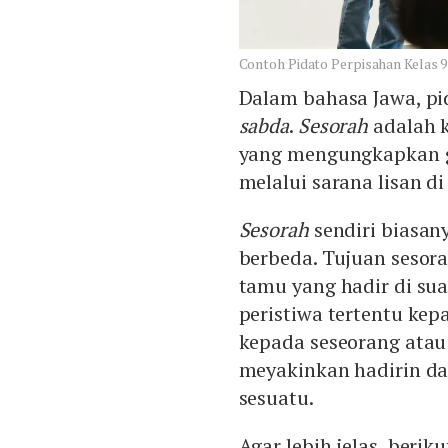
Contoh Pidato Perpisahan Kelas 9
Dalam bahasa Jawa, pi
sabda
.
Sesorah
adalah k
yang mengungkapkan ga
melalui sarana lisan d
Sesorah
sendiri biasan
berbeda. Tujuan sesor
tamu yang hadir di sua
peristiwa tertentu kep
kepada seseorang atau
meyakinkan hadirin d
sesuatu.
Agar lebih jelas, beri