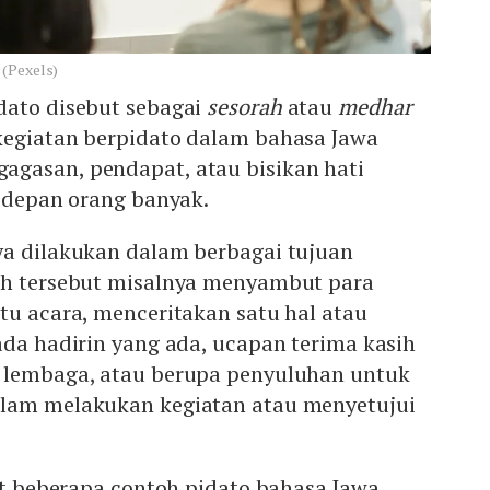
 (Pexels)
dato disebut sebagai
sesorah
atau
medhar
egiatan berpidato dalam bahasa Jawa
gasan, pendapat, atau bisikan hati
i depan orang banyak.
ya dilakukan dalam berbagai tujuan
ah tersebut misalnya menyambut para
tu acara, menceritakan satu hal atau
ada hadirin yang ada, ucapan terima kasih
 lembaga, atau berupa penyuluhan untuk
alam melakukan kegiatan atau menyetujui
kut beberapa contoh pidato bahasa Jawa