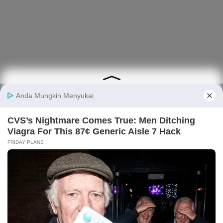
Berita
Finansial
Digital
Ekonopedia
Nasional
Makro
E-Commerce
Sejarah
Industri
Keuangan
Fintech
Ekonomi
Internasional
Bursa
Startup
Profil
Energi
Korporasi
Gadget
Istilah