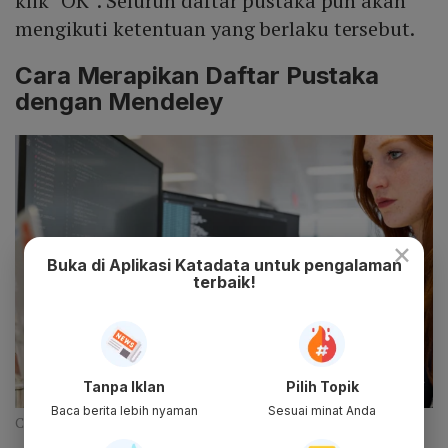
klik “OK”. Seluruh daftar pustaka pun akan
mengikuti ketentuan yang berlaku tersebut.
Cara Merapikan Daftar Pustaka
dengan Mendeley
×
Buka di Aplikasi Katadata untuk pengalaman
terbaik!
Tanpa Iklan
Pilih Topik
Baca berita lebih nyaman
Sesuai minat Anda
Cara Merapikan Daftar Pustaka (Pexels)