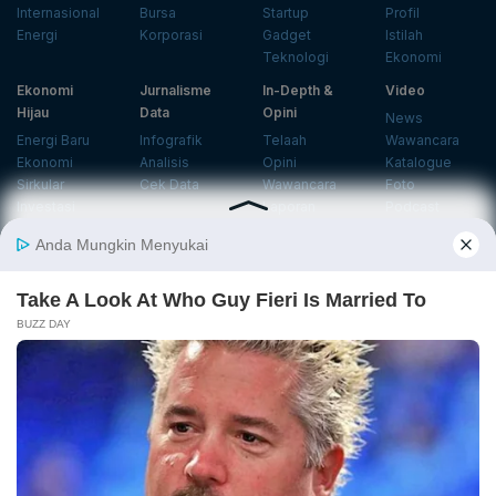
Internasional
Bursa
Startup
Profil
Energi
Korporasi
Gadget
Istilah
Teknologi
Ekonomi
Ekonomi
Jurnalisme
In-Depth &
Video
Hijau
Data
Opini
News
Energi Baru
Infografik
Telaah
Wawancara
Ekonomi
Analisis
Opini
Katalogue
Sirkular
Cek Data
Wawancara
Foto
Investasi
Laporan
Podcast
Hijau
Khusus
Info
Indeks
Insight
Center
Databoks
Event
KatadataOto
Langganan Newsletter