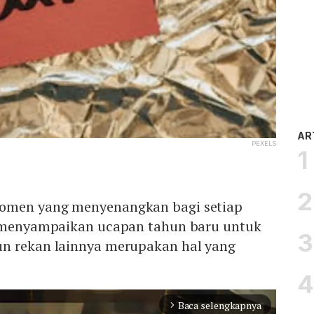
AR
PEXELS
omen yang menyenangkan bagi setiap
, menyampaikan ucapan tahun baru untuk
n rekan lainnya merupakan hal yang
Baca selengkapnya
arrow_forward_ios