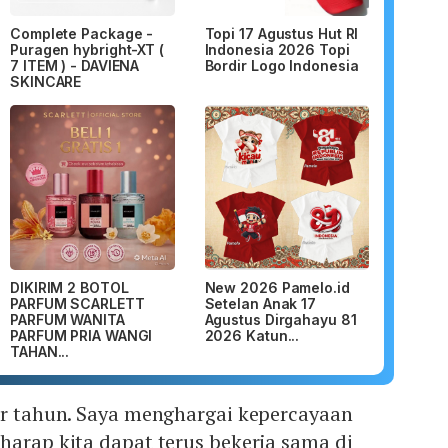
Complete Package -
Topi 17 Agustus Hut RI
Puragen hybright-XT (
Indonesia 2026 Topi
7 ITEM ) - DAVIENA
Bordir Logo Indonesia
SKINCARE
DIKIRIM 2 BOTOL
New 2026 Pamelo.id
PARFUM SCARLETT
Setelan Anak 17
PARFUM WANITA
Agustus Dirgahayu 81
PARFUM PRIA WANGI
2026 Katun...
TAHAN...
hir tahun. Saya menghargai kepercayaan
harap kita dapat terus bekerja sama di