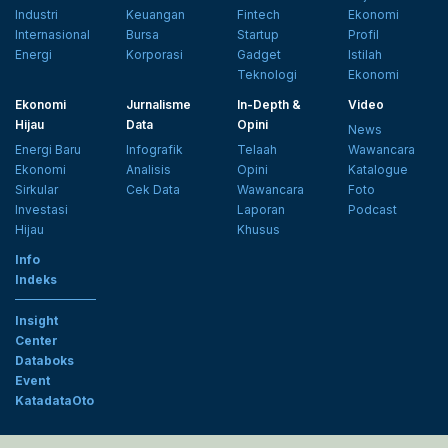
Industri
Keuangan
Fintech
Ekonomi
Internasional
Bursa
Startup
Profil
Energi
Korporasi
Gadget
Istilah
Teknologi
Ekonomi
Ekonomi
Jurnalisme
In-Depth &
Video
Hijau
Data
Opini
News
Energi Baru
Infografik
Telaah
Wawancara
Ekonomi
Analisis
Opini
Katalogue
Sirkular
Cek Data
Wawancara
Foto
Investasi
Laporan
Podcast
Hijau
Khusus
Info
Indeks
Insight
Center
Databoks
Event
KatadataOto