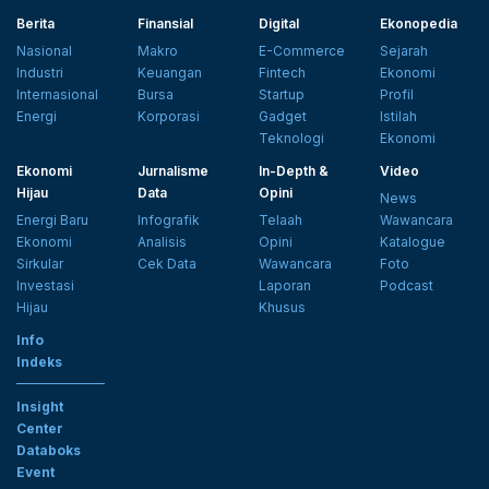
Berita
Finansial
Digital
Ekonopedia
Nasional
Makro
E-Commerce
Sejarah
Industri
Keuangan
Fintech
Ekonomi
Internasional
Bursa
Startup
Profil
Energi
Korporasi
Gadget
Istilah
Teknologi
Ekonomi
Ekonomi
Jurnalisme
In-Depth &
Video
Hijau
Data
Opini
News
Energi Baru
Infografik
Telaah
Wawancara
Ekonomi
Analisis
Opini
Katalogue
Sirkular
Cek Data
Wawancara
Foto
Investasi
Laporan
Podcast
Hijau
Khusus
Info
Indeks
Insight
Center
Databoks
Event