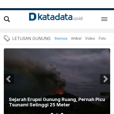
Berita Letusan gunung Ter
LETUSAN GUNUNG
Semua
Artikel
Video
Foto
Sejarah Erupsi Gunung Ruang, Pernah Picu
Tsunami Setinggi 25 Meter