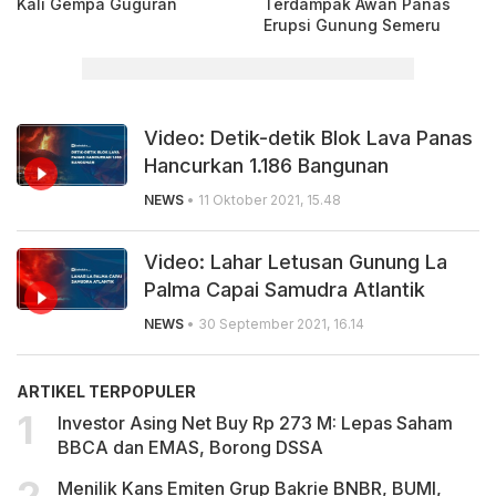
Kali Gempa Guguran
Terdampak Awan Panas
Erupsi Gunung Semeru
Video: Detik-detik Blok Lava Panas
Hancurkan 1.186 Bangunan
NEWS
• 11 Oktober 2021, 15.48
Video: Lahar Letusan Gunung La
Palma Capai Samudra Atlantik
NEWS
• 30 September 2021, 16.14
ARTIKEL TERPOPULER
Investor Asing Net Buy Rp 273 M: Lepas Saham
BBCA dan EMAS, Borong DSSA
Menilik Kans Emiten Grup Bakrie BNBR, BUMI,