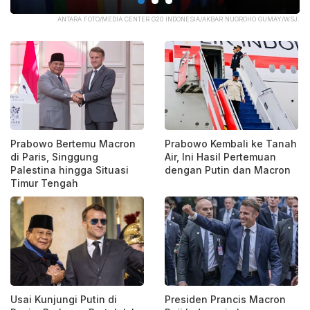
AR NUGROHO GUMAY/WSJ.
ANTARA FOTO/HO
Prabowo Bertemu Macron
Prabowo Kembali ke Tanah
di Paris, Singgung
Air, Ini Hasil Pertemuan
Palestina hingga Situasi
dengan Putin dan Macron
Timur Tengah
Usai Kunjungi Putin di
Presiden Prancis Macron