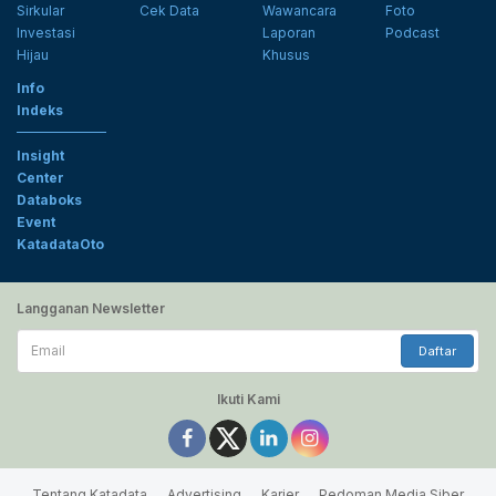
Sirkular
Cek Data
Wawancara
Foto
Investasi
Laporan
Podcast
Hijau
Khusus
Info
Indeks
Insight
Center
Databoks
Event
KatadataOto
Langganan Newsletter
Email
Daftar
Ikuti Kami
Tentang Katadata
Advertising
Karier
Pedoman Media Siber