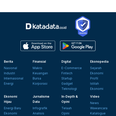
Berita
Finansial
Digital
Ekonopedia
Nasional
Makro
E-Commerce
Sejarah
Industri
Keuangan
Fintech
Ekonomi
Internasional
Bursa
Startup
Profil
Energi
Korporasi
Gadget
Istilah
Teknologi
Ekonomi
Ekonomi
Jurnalisme
In-Depth &
Video
Hijau
Data
Opini
News
Energi Baru
Infografik
Telaah
Wawancara
Ekonomi
Analisis
Opini
Katalogue