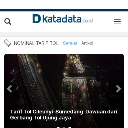
Berita nominal tarif tol Te
NOMINAL TARIF TOL
Semua
Artikel
Tarif Tol Cileunyi-Sumedang-Dawuan dari
Gerbang Tol Ujung Jaya