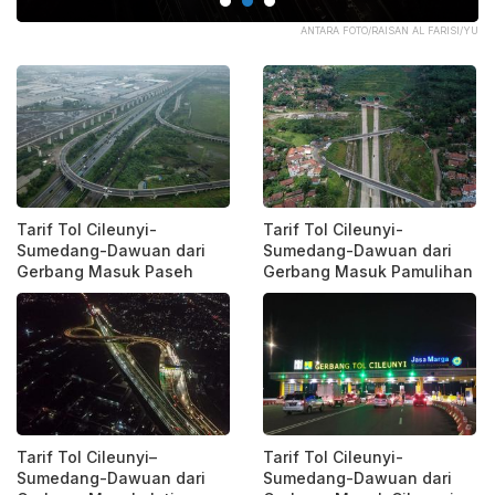
OC.
ANTARA FOTO/RAISAN AL FARISI/YU
Tarif Tol Cileunyi-
Tarif Tol Cileunyi-
Sumedang-Dawuan dari
Sumedang-Dawuan dari
Gerbang Masuk Paseh
Gerbang Masuk Pamulihan
Tarif Tol Cileunyi–
Tarif Tol Cileunyi-
Sumedang-Dawuan dari
Sumedang-Dawuan dari