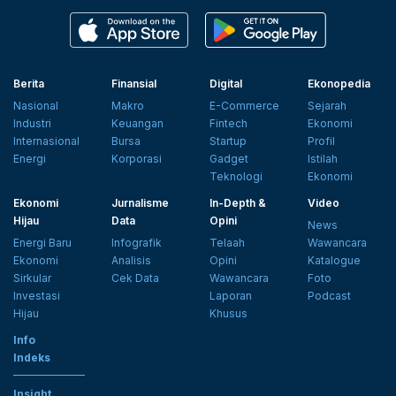
Berita
Finansial
Digital
Ekonopedia
Nasional
Makro
E-Commerce
Sejarah
Industri
Keuangan
Fintech
Ekonomi
Internasional
Bursa
Startup
Profil
Energi
Korporasi
Gadget
Istilah
Teknologi
Ekonomi
Ekonomi
Jurnalisme
In-Depth &
Video
Hijau
Data
Opini
News
Energi Baru
Infografik
Telaah
Wawancara
Ekonomi
Analisis
Opini
Katalogue
Sirkular
Cek Data
Wawancara
Foto
Investasi
Laporan
Podcast
Hijau
Khusus
Info
Indeks
Insight